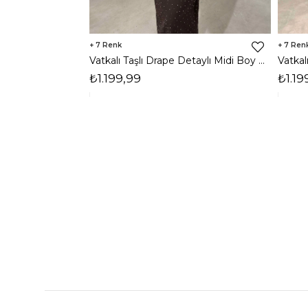
7
7
Vatkalı Taşlı Drape Detaylı Midi Boy Kahverengi Jesep Kadın Elbise 26Y282
₺1.199,99
₺1.19