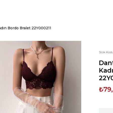
Kadın Bordo Bralet 22Y000211
Stok Kod
Dant
Kadı
22Y
₺79