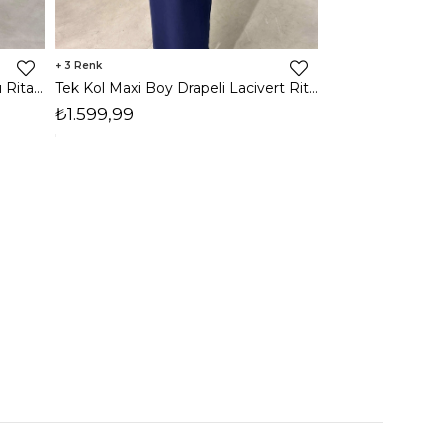
3
2
Tek Kol Maxi Boy Drapeli Kırmızı Rita Kadın Elbise 26Y473
Tek Kol Maxi Boy Drapeli Lacivert Rita Kadın Elbise 26Y473
₺1.599,99
₺1.599,99