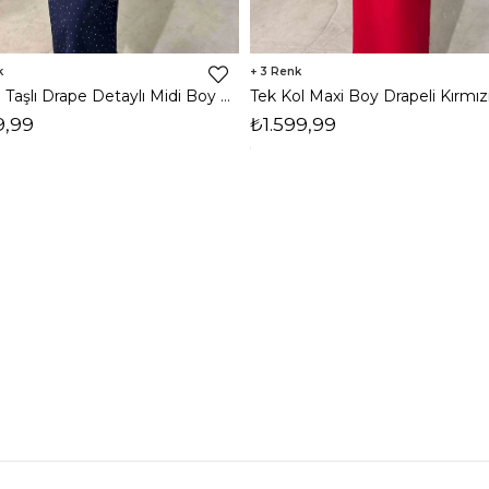
3
Vatkalı Taşlı Drape Detaylı Midi Boy Lacivert Jesep Kadın Elbise 26Y282
9,99
₺1.599,99