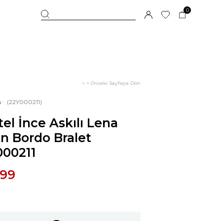
0
< < Önceki Sayfaya Dön
u
(22Y000211)
el İnce Askılı Lena
n Bordo Bralet
000211
,99