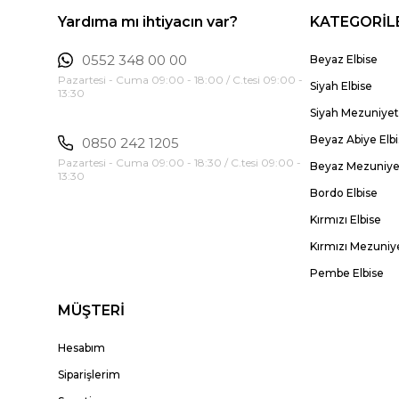
Yardıma mı ihtiyacın var?
KATEGORİL
0552 348 00 00
Beyaz Elbise
Pazartesi - Cuma 09:00 - 18:00 / C.tesi 09:00 -
Siyah Elbise
13:30
Siyah Mezuniyet 
Beyaz Abiye Elb
0850 242 1205
Pazartesi - Cuma 09:00 - 18:30 / C.tesi 09:00 -
Beyaz Mezuniyet
13:30
Bordo Elbise
Kırmızı Elbise
Kırmızı Mezuniye
Pembe Elbise
MÜŞTERİ
Hesabım
Siparişlerim