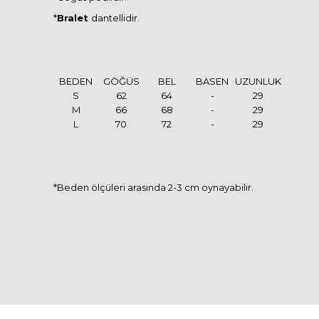
*
Bralet
dantellidir.
BEDEN
GÖĞÜS
BEL
BASEN
UZUNLUK
S
62
64
-
29
M
66
68
-
29
L
70
72
-
29
*Beden ölçüleri arasında 2-3 cm oynayabilir.