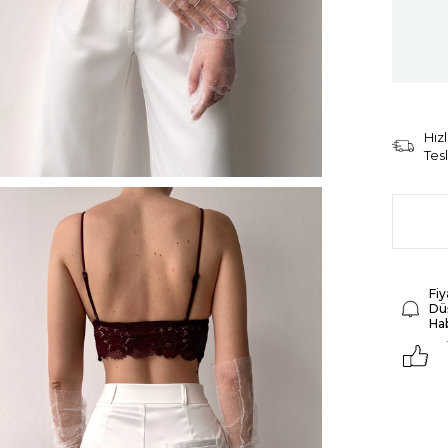
Hızl
Tes
Fiy
Dü
Ha