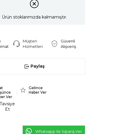
Ürün stoklarımızda kalmamıştır.
ı
Müşteri
Güvenli
limat
Hizmetleri
Alışveriş
Paylaş
at
Gelince
şünce
Haber Ver
ber Ver
Tavsiye
Et
Whatsapp ile Sipariş Ver