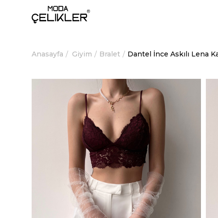
Anasayfa
Giyim
Bralet
Dantel İnce Askılı Lena 