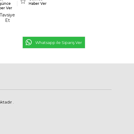
şünce
Haber Ver
ber Ver
Tavsiye
Et
Whatsapp ile Sipariş Ver
ktadır .