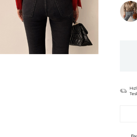
Tüken
Hızl
Tes
Fiy