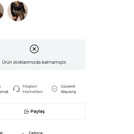
di
Tükendi
Ürün stoklarımızda kalmamıştır.
ı
Müşteri
Güvenli
limat
Hizmetleri
Alışveriş
Paylaş
at
Gelince