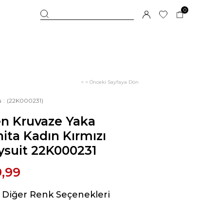
0
< < Önceki Sayfaya Dön
u
(22K000231)
en Kruvaze Yaka
ita Kadın Kırmızı
ysuit 22K000231
9,99
Diğer Renk Seçenekleri