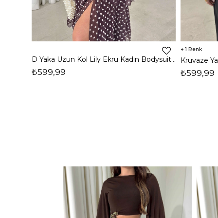
1
D Yaka Uzun Kol Lily Ekru Kadın Bodysuit 26K398
₺599,99
₺599,99