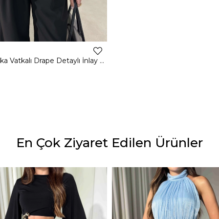
Kruvaze Yaka Vatkalı Drape Detaylı İnlay Siyah Kadın Bodysuit 26K411
En Çok Ziyaret Edilen Ürünler