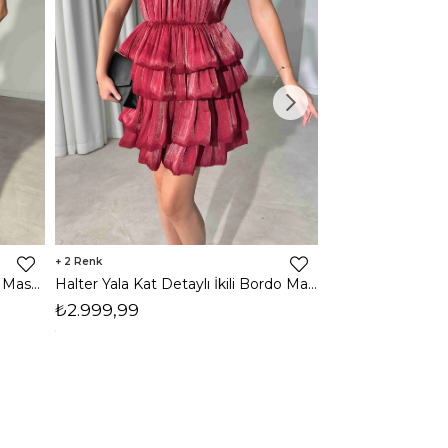
2
2
Halter Yala Kat Detaylı İkili Mavi Maso Kadın Takım 26Y505
Halter Yala Kat Detaylı İkili Bordo Maso Kadın Takım 26Y505
₺2.999,99
₺2.999,99