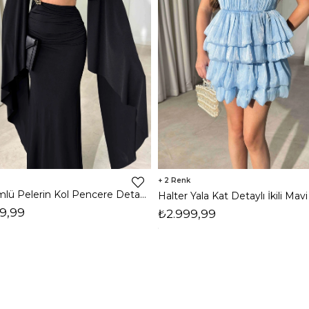
2
Dökümlü Pelerin Kol Pencere Detaylı Maxi Siyah Arlev Kadın Elbise 26Y511
9,99
₺2.999,99