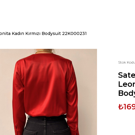
onita Kadın Kırmızı Bodysuit 22K000231
Stok Kod
Sat
Leon
Bod
₺16