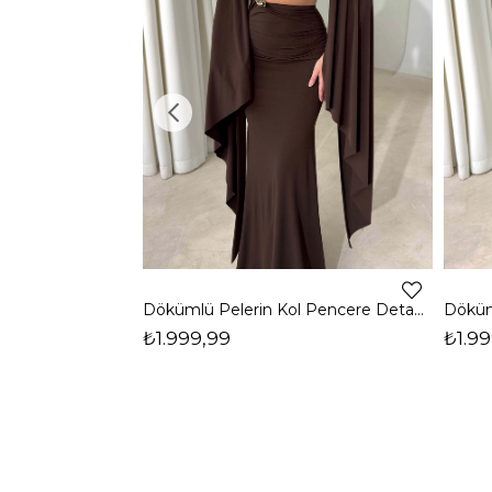
Dökümlü Pelerin Kol Pencere Detaylı Maxi Kahverengi Arlev Kadın Elbise 26Y511
₺1.999,99
₺1.99