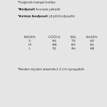
*Düğmeli manşet koldur.
*
Bodysuit
kruvaze yakadır.
*
Kırmızı
bodysuit
çıtçıtlı bodysuittir.
BEDEN
GÖĞÜS
BEL
BASEN
S
84
76
60
M
88
80
64
L
92
84
68
*Beden ölçüleri arasında 2-3 cm oynayabilir.