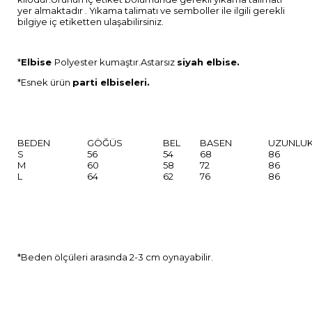
yer almaktadır . Yıkama talimatı ve semboller ile ilgili gerekli
bilgiye iç etiketten ulaşabilirsiniz.
*
Elbise
Polyester kumaştır.Astarsız
siyah elbise.
*Esnek ürün
parti elbiseleri.
BEDEN
GÖĞÜS
BEL
BASEN
UZUNLU
S
56
54
68
86
M
60
58
72
86
L
64
62
76
86
*Beden ölçüleri arasında 2-3 cm oynayabilir.