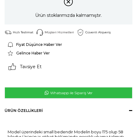
Ürün stoklarımızda kalmamıştır.
Hızlı Teslimat
Müşteri Hizmetleri
Güvenli Alışveriş
Fiyat Düşünce Haber Ver
Gelince Haber Ver
Tavsiye Et
Whatsapp ile Sipariş Ver
ÜRÜN ÖZELLIKLERI
Model üzerindeki small bedendir Modelin boyu 175 olup 58
kilodur.Ürünün iç etiket bölümünde gerekli yıkama talimatı