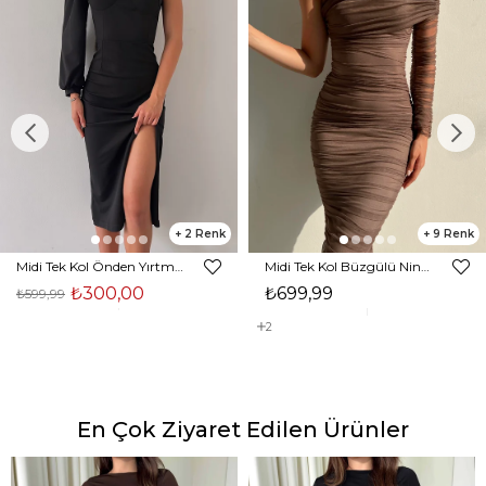
2
9
Midi Tek Kol Önden Yırtmaçlı Akira Kadın Siyah Elbise 22K000228
Midi Tek Kol Büzgülü Ninfe Kadın Vizon Tül Elbise 22K000524
₺300,00
₺699,99
₺599,99
2
En Çok Ziyaret Edilen Ürünler