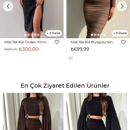
2
9
Midi Tek Kol Önden Yırtmaçlı Akira Kadın Siyah Elbise 22K000228
Midi Tek Kol Büzgülü Ninfe Kadın Vizon Tül Elbise 22K000524
₺300,00
₺699,99
₺599,99
2
En Çok Ziyaret Edilen Ürünler