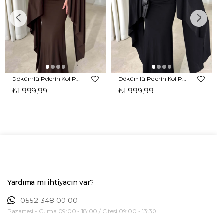
Dökümlü Pelerin Kol Pencere Detaylı Maxi Kahverengi Arlev Kadın Elbise 26Y511
Dökümlü Pelerin Kol Pencere Detaylı Maxi Siyah Arlev Kadın Elbise 26Y511
₺1.999,99
₺1.999,99
Yardıma mı ihtiyacın var?
0552 348 00 00
Pazartesi - Cuma 09:00 - 18:00 / C.tesi 09:00 - 13:30