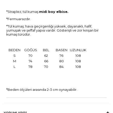
*Straplez, tül kumaş
midi boy elbise.
*Fermuarsızdır.
*Tül kumaş; hava geçirgenliği yüksek, dayanaklı, hafif,
yumuşak ve şeffaf yapısı vardır. Gösterişli ve zor kırışan bir
kumaş türüdür.
BEDEN
GÖĞÜS
BEL
BASEN
UZUNLUK
S
70
62
76
108
M
74
66
80
108
L
78
70
84
108
*Beden ölçüleri arasında 2-3 cm oynayabilir.
YORUMLAR
(0)