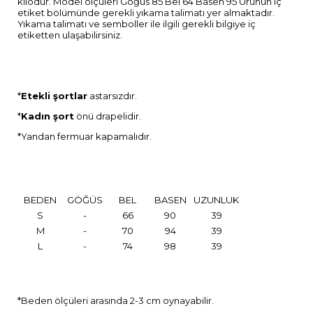
kilodur. Model ölçüleri Göğüs 85 Bel 64 Basen 95 Ürünün iç
etiket bölümünde gerekli yıkama talimatı yer almaktadır.
Yıkama talimatı ve semboller ile ilgili gerekli bilgiye iç
etiketten ulaşabilirsiniz.
*
Etekli şortlar
astarsızdır.
*
Kadın şort
önü drapelidir.
*Yandan fermuar kapamalıdır.
BEDEN
GÖĞÜS
BEL
BASEN
UZUNLUK
S
-
66
90
39
M
-
70
94
39
L
-
74
98
39
*Beden ölçüleri arasında 2-3 cm oynayabilir.