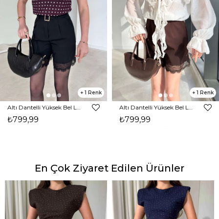
1
1
Altı Dantelli Yüksek Bel Lonmeno Siyah Kadın Şort 26Y037
Altı Dantelli Yüksek Bel Lonmeno Kahve Kadın Şort 26Y037
₺799,99
₺799,99
En Çok Ziyaret Edilen Ürünler