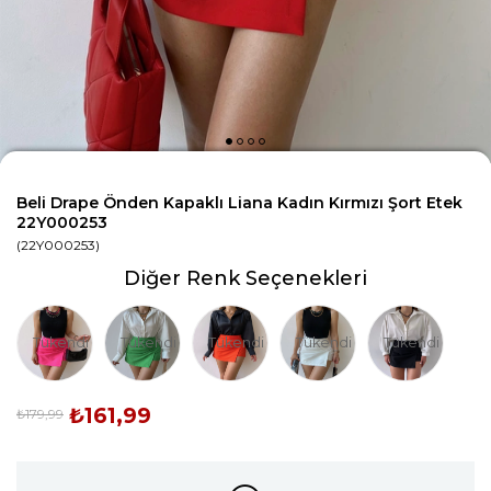
Beli Drape Önden Kapaklı Liana Kadın Kırmızı Şort Etek
22Y000253
(22Y000253)
Diğer Renk Seçenekleri
Tükendi
Tükendi
Tükendi
Tükendi
Tükendi
₺161,99
₺179,99