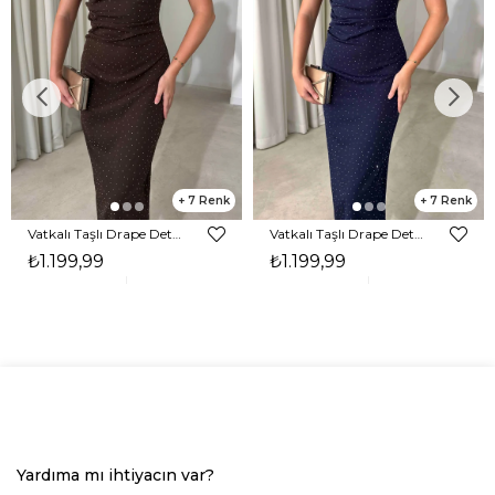
7
7
Vatkalı Taşlı Drape Detaylı Midi Boy Kahverengi Jesep Kadın Elbise 26Y282
Vatkalı Taşlı Drape Detaylı Midi Boy Lacivert Jesep Kadın Elbise 26Y282
₺1.199,99
₺1.199,99
Yardıma mı ihtiyacın var?