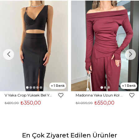
1
1
V Yaka Crop Yüksek Bel Yırtmaçlı Midi Etek Duarte Kadın Siyah İkili Takım 23Y000561
Madonna Yaka Uzun Kol Bluz Yüksek Bel Bol Paça Pantolon Börd Bordo Kadın Takım 25Y140
₺350,00
₺550,00
₺699,99
₺1.099,99
En Çok Ziyaret Edilen Ürünler