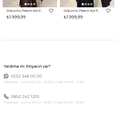
Dökümlü Pelerin Kol Pencere Detaylı Maxi Kahverengi Arlev Kadın Elbise 26Y511
Dökümlü Pelerin Kol Pencere Detaylı Maxi Siyah Arlev Kadın Elbise 26Y511
₺1.999,99
₺1.999,99
Yardıma mı ihtiyacın var?
0552 348 00 00
Pazartesi - Cuma 09:00 - 18:00 / C.tesi 09:00 - 13:30
0850 242 1205
Pazartesi - Cuma 09:00 - 18:30 / C.tesi 09:00 - 13:30