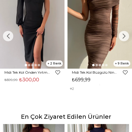
2
9
Midi Tek Kol Önden Yırtmaçlı Akira Kadın Siyah Elbise 22K000228
Midi Tek Kol Büzgülü Ninfe Kadın Vizon Tül Elbise 22K000524
₺300,00
₺699,99
₺599,99
2
En Çok Ziyaret Edilen Ürünler