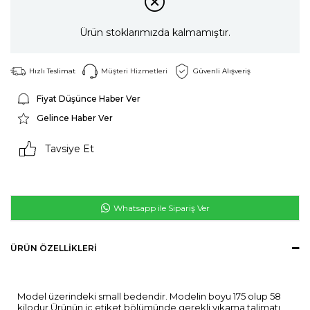
Ürün stoklarımızda kalmamıştır.
Hızlı Teslimat
Müşteri Hizmetleri
Güvenli Alışveriş
Fiyat Düşünce Haber Ver
Gelince Haber Ver
Tavsiye Et
Whatsapp ile Sipariş Ver
ÜRÜN ÖZELLIKLERI
Model üzerindeki small bedendir. Modelin boyu 175 olup 58
kilodur.Ürünün iç etiket bölümünde gerekli yıkama talimatı