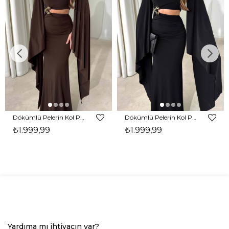
Dökümlü Pelerin Kol Pencere Detaylı Maxi Kahverengi Arlev Kadın Elbise 26Y511
Dökümlü Pelerin Kol Pencere Detaylı Maxi Siyah Arlev Kadın Elbise 26Y511
₺1.999,99
₺1.999,99
Yardıma mı ihtiyacın var?