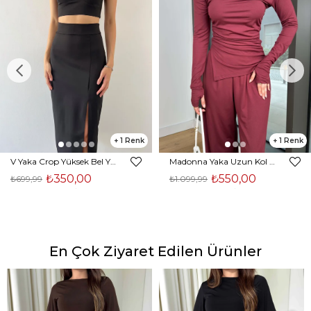
1
1
V Yaka Crop Yüksek Bel Yırtmaçlı Midi Etek Duarte Kadın Siyah İkili Takım 23Y000561
Madonna Yaka Uzun Kol Bluz Yüksek Bel Bol Paça Pantolon Börd Bordo Kadın Takım 25Y140
₺350,00
₺550,00
₺699,99
₺1.099,99
En Çok Ziyaret Edilen Ürünler