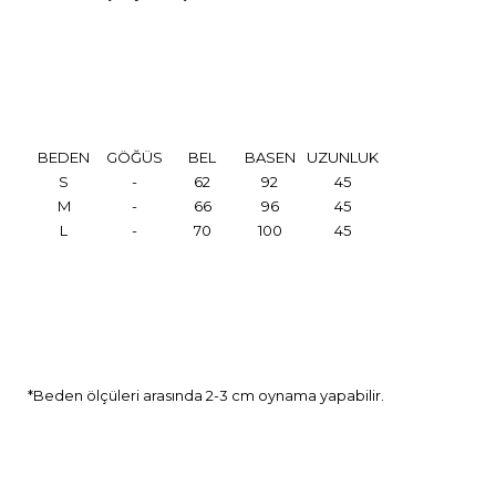
BEDEN
GÖĞÜS
BEL
BASEN
UZUNLUK
S
-
62
92
45
M
-
66
96
45
L
-
70
100
45
*Beden ölçüleri arasında 2-3 cm oynama yapabilir.