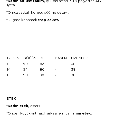
*
Kadın alt üst takım,
iç kısmı astarlı. %87 polyester %13
liycra.
*Omuz vatkalı, kol ucu düğme detaylı.
*Düğme kapamalı
crop ceket.
BEDEN
GÖĞÜS
BEL
BASEN
UZUNLUK
S
90
82
-
38
M
94
86
-
38
L
98
90
-
38
ETEK
*
Kadın etek,
astarlı.
*Önden küçük yırtmaçlı, arkası fermuarlı
mini etek.