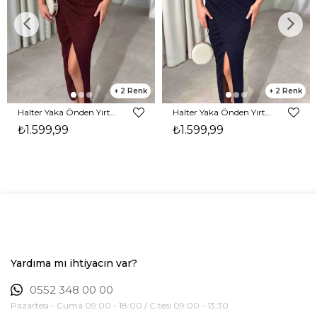
2
2
Halter Yaka Önden Yırtmaçlı Midi Boy Bordo Hasre Kadın Elbise 26Y502
Halter Yaka Önden Yırtmaçlı Midi Boy Lacivert Hasre Kadın Elbise 26Y502
₺1.599,99
₺1.599,99
Yardıma mı ihtiyacın var?
0552 348 00 00
Pazartesi - Cuma 09:00 - 18:00 / C.tesi 09:00 - 13:30