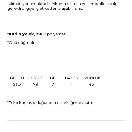
talimatı yer almaktadır. Yıkama talimatı ve semboller ile ilgili
gerekli bilgiye iç etiketten ulaşabilirsiniz.
*
Kadın yelek,
%100 polyester.
*Önü düğmeli.
BEDEN
GÖĞÜS
BEL
BASEN
UZUNLUK
STD
78
74
-
46
*Triko kumaş olduğundan esnekliği mevcuttur.