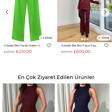
4
1
Yüksek Bel Hardy Kadın Yeşil Palazzo Pantolon 23K000407
Yüksek Bel Bol Paça Payetli Kenlar Bordo Kadın Pantolon 25K348
₺210,00
₺500,00
₺419,99
₺999,99
En Çok Ziyaret Edilen Ürünler