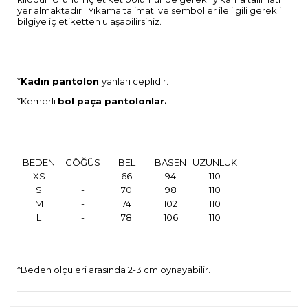
yer almaktadır . Yıkama talimatı ve semboller ile ilgili gerekli
bilgiye iç etiketten ulaşabilirsiniz.
*
Kadın pantolon
yanları ceplidir.
*Kemerli
bol paça pantolonlar.
BEDEN
GÖĞÜS
BEL
BASEN
UZUNLUK
XS
-
66
94
110
S
-
70
98
110
M
-
74
102
110
L
-
78
106
110
*Beden ölçüleri arasında 2-3 cm oynayabilir.