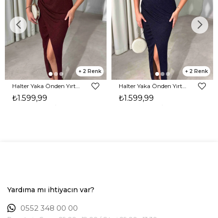
2
2
Halter Yaka Önden Yırtmaçlı Midi Boy Bordo Hasre Kadın Elbise 26Y502
Halter Yaka Önden Yırtmaçlı Midi Boy Lacivert Hasre Kadın Elbise 26Y502
₺1.599,99
₺1.599,99
Yardıma mı ihtiyacın var?
0552 348 00 00