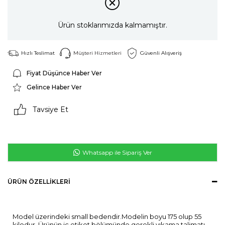
Ürün stoklarımızda kalmamıştır.
Hızlı Teslimat
Müşteri Hizmetleri
Güvenli Alışveriş
Fiyat Düşünce Haber Ver
Gelince Haber Ver
Tavsiye Et
Whatsapp ile Sipariş Ver
ÜRÜN ÖZELLIKLERI
Model üzerindeki small bedendir.Modelin boyu 175 olup 55
kilodur. Ürünün iç etiket bölümünde gerekli yıkama talimatı