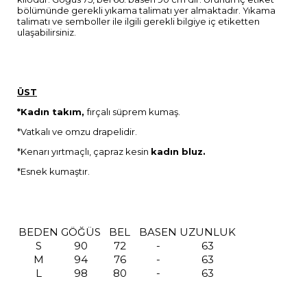
bölümünde gerekli yıkama talimatı yer almaktadır. Yıkama
talimatı ve semboller ile ilgili gerekli bilgiye iç etiketten
ulaşabilirsiniz.
ÜST
*Kadın takım,
fırçalı süprem kumaş.
*Vatkalı ve omzu drapelidir.
*Kenarı yırtmaçlı, çapraz kesin
kadın bluz.
*Esnek kumaştır.
BEDEN
GÖĞÜS
BEL
BASEN
UZUNLUK
S
90
72
-
63
M
94
76
-
63
L
98
80
-
63