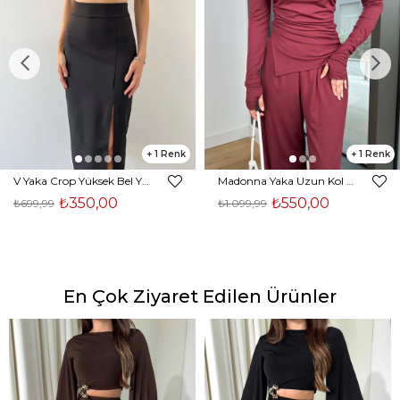
1
1
V Yaka Crop Yüksek Bel Yırtmaçlı Midi Etek Duarte Kadın Siyah İkili Takım 23Y000561
Madonna Yaka Uzun Kol Bluz Yüksek Bel Bol Paça Pantolon Börd Bordo Kadın Takım 25Y140
₺350,00
₺550,00
₺699,99
₺1.099,99
En Çok Ziyaret Edilen Ürünler