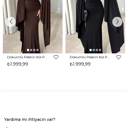
Dökümlü Pelerin Kol Pencere Detaylı Maxi Kahverengi Arlev Kadın Elbise 26Y511
Dökümlü Pelerin Kol Pencere Detaylı Maxi Siyah Arlev Kadın Elbise 26Y511
₺1.999,99
₺1.999,99
Yardıma mı ihtiyacın var?