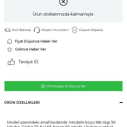
Ürün stoklarımızda kalmamıştır.
Hızlı Teslimat
Müşteri Hizmetleri
Güvenli Alışveriş
Fiyat Düşünce Haber Ver
Gelince Haber Ver
Tavsiye Et
Whatsapp ile Sipariş Ver
ÜRÜN ÖZELLIKLERI
Model üzerindeki small bedendir. Modelin boyu 166 olup 50
kilodur. Göğüs 75, bel 66. basen 90 cm'dir. Ürünün iç etiket