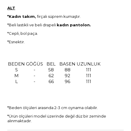
ALT
*Kadın takım,
fırçalı süprem kumaştır.
*Beli lastikli ve beli drapeli
kadın pantolon.
*Cepli, bol paça.
*Esnektir.
BEDEN
GÖĞÜS
BEL
BASEN
UZUNLUK
S
-
58
88
111
M
-
62
92
111
L
-
66
96
111
*Beden ölçüleri arasında 2-3 cm oynama olabilir.
*Ürün ölçüleri model üzerinde değil düz bir zeminde
alınmaktadır.