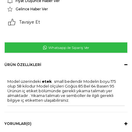
Fiyat Düşünce Haber Ver
Gelince Haber Ver
Tavsiye Et
Whatsapp ile Sipariş Ver
ÜRÜN ÖZELLIKLERI
Model üzerindeki
etek
small bedendir Modelin boyu 175
olup 58 kilodur Model ölçüleri Göğüs 85 Bel 64 Basen 95
Ürünün iç etiket bölümünde gerekli yıkama talimatı yer
almaktadır . Yıkama talimatı ve semboller ile ilgili gerekli
bilgiye iç etiketten ulaşabilirsiniz.
YORUMLAR
(0)