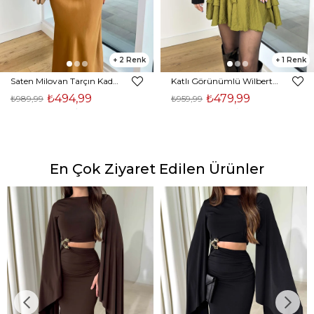
2
1
Saten Milovan Tarçın Kadın Etek 25K203
Katlı Görünümlü Wilberto Yeşil Kadın Mini Etek 25K153
₺494,99
₺479,99
₺989,99
₺959,99
En Çok Ziyaret Edilen Ürünler