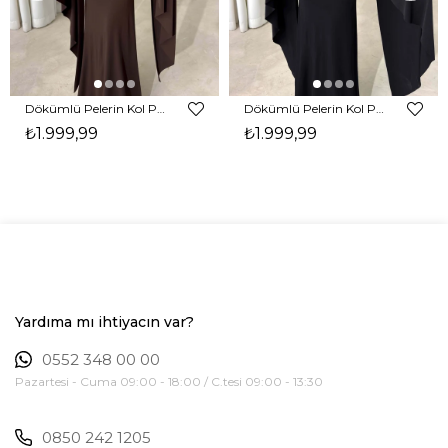
Dökümlü Pelerin Kol Pencere Detaylı Maxi Kahverengi Arlev Kadın Elbise 26Y511
Dökümlü Pelerin Kol Pencere Detaylı Maxi Siyah Arlev Kadın Elbise 26Y511
₺1.999,99
₺1.999,99
Yardıma mı ihtiyacın var?
0552 348 00 00
Pazartesi - Cuma 09:00 - 18:00 / C.tesi 09:00 - 13:30
0850 242 1205