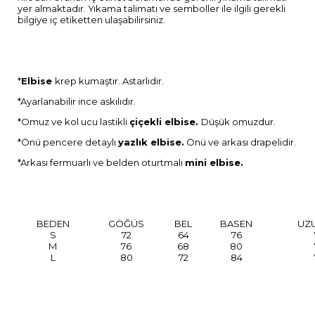
yer almaktadır. Yıkama talimatı ve semboller ile ilgili gerekli
bilgiye iç etiketten ulaşabilirsiniz.
*
Elbise
krep kumaştır. Astarlıdır.
*Ayarlanabilir ince askılıdır.
*Omuz ve kol ucu lastikli
çiçekli elbise.
Düşük omuzdur.
*Önü pencere detaylı
yazlık elbise.
Önü ve arkası drapelidir.
*Arkası fermuarlı ve belden oturtmalı
mini elbise.
BEDEN
GÖĞÜS
BEL
BASEN
UZ
S
72
64
76
M
76
68
80
L
80
72
84