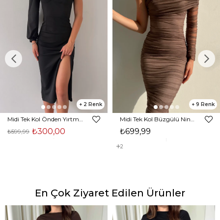
2
9
Midi Tek Kol Önden Yırtmaçlı Akira Kadın Siyah Elbise 22K000228
Midi Tek Kol Büzgülü Ninfe Kadın Vizon Tül Elbise 22K000524
₺300,00
₺699,99
₺599,99
2
En Çok Ziyaret Edilen Ürünler