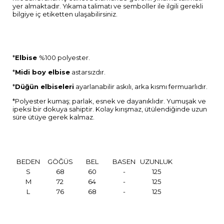
yer almaktadır. Yıkama talimatı ve semboller ile ilgili gerekli
bilgiye iç etiketten ulaşabilirsiniz.
*
Elbise
%100 polyester.
*
Midi boy elbise
astarsızdır.
*
Düğün elbiseleri
ayarlanabilir askılı, arka kısmı fermuarlıdır.
*Polyester kumaş; parlak, esnek ve dayanıklıdır. Yumuşak ve
ipeksi bir dokuya sahiptir. Kolay kırışmaz, ütülendiğinde uzun
süre ütüye gerek kalmaz.
BEDEN
GÖĞÜS
BEL
BASEN
UZUNLUK
S
68
60
-
125
M
72
64
-
125
L
76
68
-
125