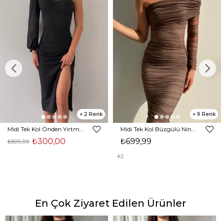
2
9
Midi Tek Kol Önden Yırtmaçlı Akira Kadın Siyah Elbise 22K000228
Midi Tek Kol Büzgülü Ninfe Kadın Vizon Tül Elbise 22K000524
₺300,00
₺699,99
₺599,99
2
En Çok Ziyaret Edilen Ürünler