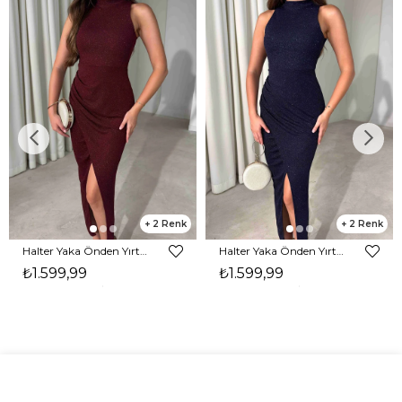
2
2
Halter Yaka Önden Yırtmaçlı Midi Boy Bordo Hasre Kadın Elbise 26Y502
Halter Yaka Önden Yırtmaçlı Midi Boy Lacivert Hasre Kadın Elbise 26Y502
₺1.599,99
₺1.599,99