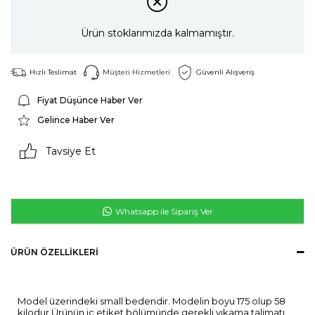
Ürün stoklarımızda kalmamıştır.
Hızlı Teslimat
Müşteri Hizmetleri
Güvenli Alışveriş
Fiyat Düşünce Haber Ver
Gelince Haber Ver
Tavsiye Et
Whatsapp ile Sipariş Ver
ÜRÜN ÖZELLIKLERI
Model üzerindeki small bedendir. Modelin boyu 175 olup 58
kilodur.Ürünün iç etiket bölümünde gerekli yıkama talimatı