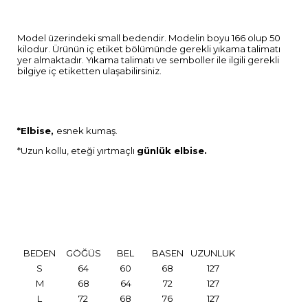
Model üzerindeki small bedendir. Modelin boyu 166 olup 50
kilodur. Ürünün iç etiket bölümünde gerekli yıkama talimatı
yer almaktadır. Yıkama talimatı ve semboller ile ilgili gerekli
bilgiye iç etiketten ulaşabilirsiniz.
*Elbise,
esnek kumaş.
*Uzun kollu, eteği yırtmaçlı
günlük elbise.
BEDEN
GÖĞÜS
BEL
BASEN
UZUNLUK
S
64
60
68
127
M
68
64
72
127
L
72
68
76
127