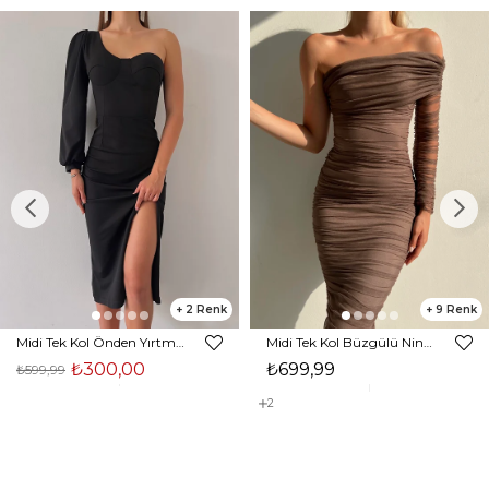
2
9
Midi Tek Kol Önden Yırtmaçlı Akira Kadın Siyah Elbise 22K000228
Midi Tek Kol Büzgülü Ninfe Kadın Vizon Tül Elbise 22K000524
₺300,00
₺699,99
₺599,99
2