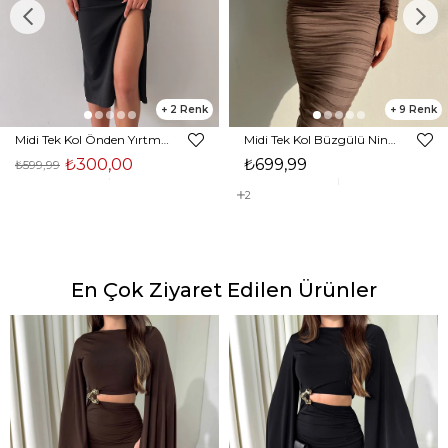
2
9
Midi Tek Kol Önden Yırtmaçlı Akira Kadın Siyah Elbise 22K000228
Midi Tek Kol Büzgülü Ninfe Kadın Vizon Tül Elbise 22K000524
₺300,00
₺699,99
₺599,99
2
En Çok Ziyaret Edilen Ürünler