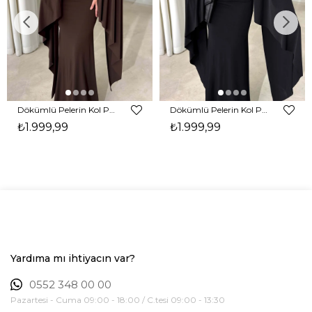
Dökümlü Pelerin Kol Pencere Detaylı Maxi Kahverengi Arlev Kadın Elbise 26Y511
Dökümlü Pelerin Kol Pencere Detaylı Maxi Siyah Arlev Kadın Elbise 26Y511
₺1.999,99
₺1.999,99
Yardıma mı ihtiyacın var?
0552 348 00 00
Pazartesi - Cuma 09:00 - 18:00 / C.tesi 09:00 - 13:30