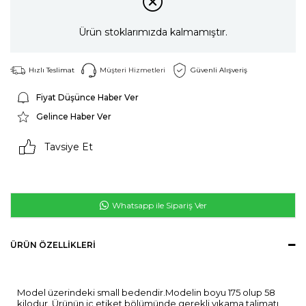
Ürün stoklarımızda kalmamıştır.
Hızlı Teslimat
Müşteri Hizmetleri
Güvenli Alışveriş
Fiyat Düşünce Haber Ver
Gelince Haber Ver
Tavsiye Et
Whatsapp ile Sipariş Ver
ÜRÜN ÖZELLIKLERI
Model üzerindeki small bedendir.Modelin boyu 175 olup 58
kilodur. Ürünün iç etiket bölümünde gerekli yıkama talimatı