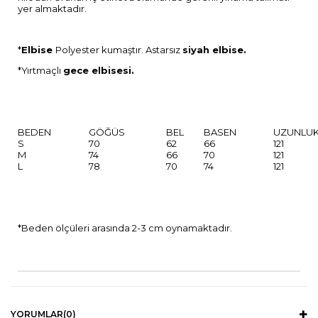
yer almaktadır.
*
Elbise
Polyester kumaştır. Astarsız
siyah elbise.
*Yırtmaçlı
gece elbisesi.
BEDEN
GÖĞÜS
BEL
BASEN
UZUNLU
S
70
62
66
121
M
74
66
70
121
L
78
70
74
121
*Beden ölçüleri arasında 2-3 cm oynamaktadır.
YORUMLAR
(0)