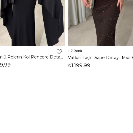
7
Dökümlü Pelerin Kol Pencere Detaylı Maxi Siyah Arlev Kadın Elbise 26Y511
9,99
₺1.199,99