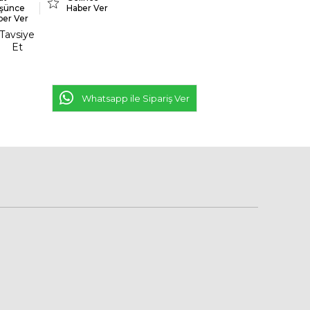
şünce
Haber Ver
ber Ver
Tavsiye
Et
Whatsapp ile Sipariş Ver