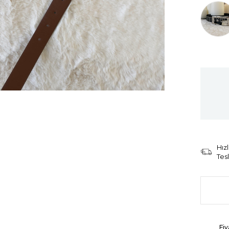
Tüken
Hızl
Tes
Fiy