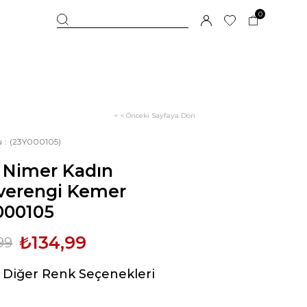
0
< < Önceki Sayfaya Dön
u
(23Y000105)
 Nimer Kadın
verengi Kemer
000105
₺134,99
99
Diğer Renk Seçenekleri