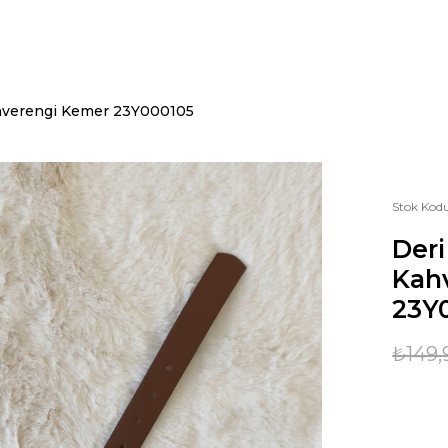
hverengi Kemer 23Y000105
Stok Kod
Deri
Kah
23Y
₺149,