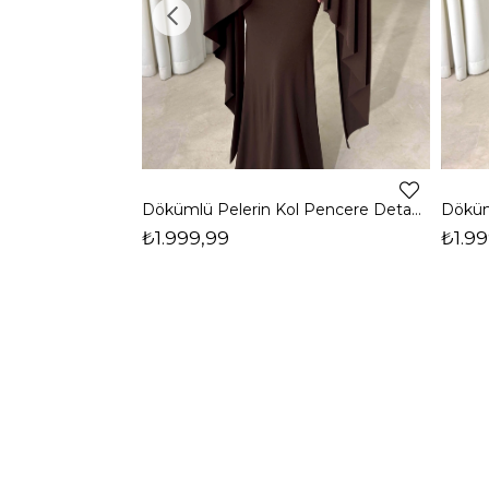
Dökümlü Pelerin Kol Pencere Detaylı Maxi Kahverengi Arlev Kadın Elbise 26Y511
₺1.999,99
₺1.99