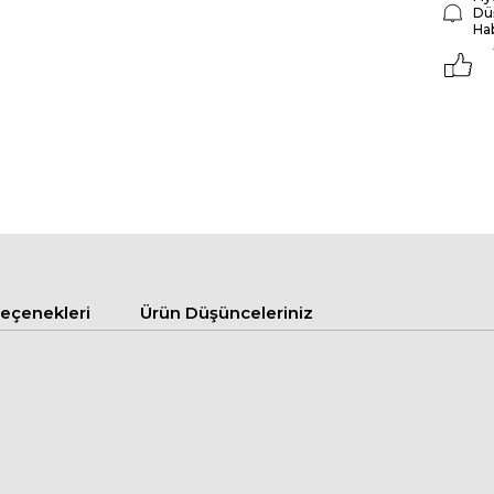
Dü
Ha
çenekleri
Ürün Düşünceleriniz