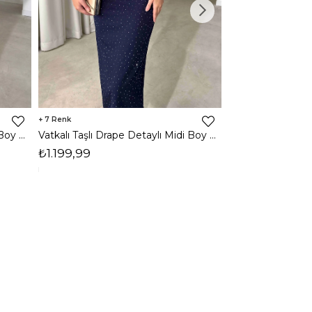
7
3
Vatkalı Taşlı Drape Detaylı Midi Boy Kahverengi Jesep Kadın Elbise 26Y282
Vatkalı Taşlı Drape Detaylı Midi Boy Lacivert Jesep Kadın Elbise 26Y282
₺1.199,99
₺1.599,99