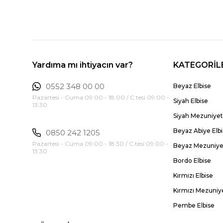
Yardıma mı ihtiyacın var?
KATEGORİL
0552 348 00 00
Beyaz Elbise
Pazartesi - Cuma 09:00 - 18:00 / C.tesi 09:00 -
Siyah Elbise
13:30
Siyah Mezuniyet 
Beyaz Abiye Elb
0850 242 1205
Pazartesi - Cuma 09:00 - 18:30 / C.tesi 09:00 -
Beyaz Mezuniyet
13:30
Bordo Elbise
Kırmızı Elbise
Kırmızı Mezuniye
Pembe Elbise