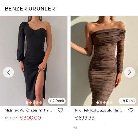
BENZER ÜRÜNLER
2
9
Midi Tek Kol Önden Yırtmaçlı Akira Kadın Siyah Elbise 22K000228
Midi Tek Kol Büzgülü Ninfe Kadın Vizon Tül Elbise 22K000524
₺300,00
₺699,99
₺599,99
2