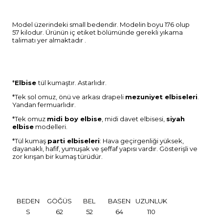
Model üzerindeki small bedendir. Modelin boyu 176 olup
57 kilodur. Ürünün iç etiket bölümünde gerekli yıkama
talimatı yer almaktadır .
*
Elbise
tül kumaştır. Astarlıdır.
*Tek sol omuz, önü ve arkası drapeli
mezuniyet elbiseleri
.
Yandan fermuarlıdır.
*Tek omuz
midi boy elbise
, midi davet elbisesi,
siyah
elbise
modelleri.
*Tül kumaş
parti elbiseleri
: Hava geçirgenliği yüksek,
dayanaklı, hafif, yumuşak ve şeffaf yapısı vardır. Gösterişli ve
zor kırışan bir kumaş türüdür.
BEDEN
GÖĞÜS
BEL
BASEN
UZUNLUK
S
62
52
64
110