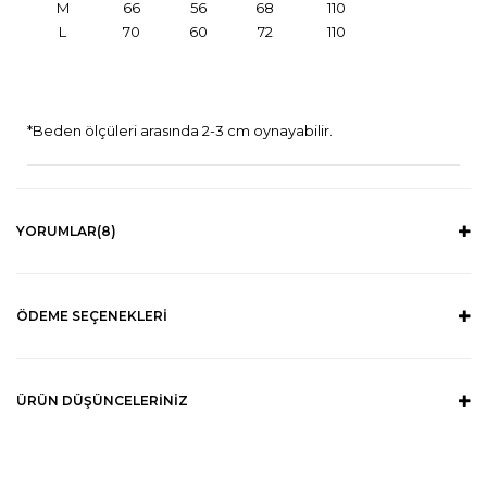
M
66
56
68
110
L
70
60
72
110
*Beden ölçüleri arasında 2-3 cm oynayabilir.
YORUMLAR
(8)
ÖDEME SEÇENEKLERI
ÜRÜN DÜŞÜNCELERINIZ