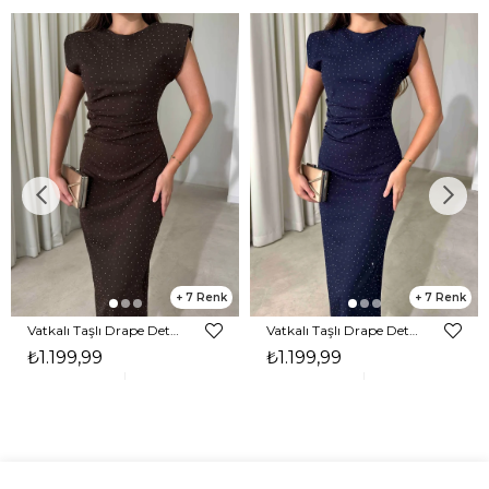
7
7
Vatkalı Taşlı Drape Detaylı Midi Boy Kahverengi Jesep Kadın Elbise 26Y282
Vatkalı Taşlı Drape Detaylı Midi Boy Lacivert Jesep Kadın Elbise 26Y282
₺1.199,99
₺1.199,99