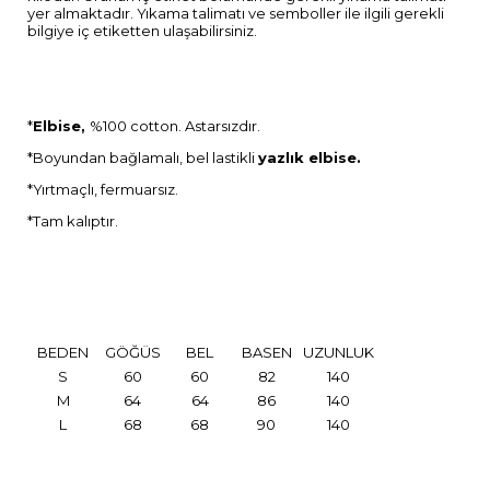
yer almaktadır. Yıkama talimatı ve semboller ile ilgili gerekli
bilgiye iç etiketten ulaşabilirsiniz.
*
Elbise,
%100 cotton. Astarsızdır.
*Boyundan bağlamalı, bel lastikli
yazlık elbise.
*Yırtmaçlı, fermuarsız.
*Tam kalıptır.
BEDEN
GÖĞÜS
BEL
BASEN
UZUNLUK
S
60
60
82
140
M
64
64
86
140
L
68
68
90
140