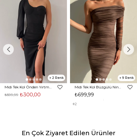
2
9
Midi Tek Kol Önden Yırtmaçlı Akira Kadın Siyah Elbise 22K000228
Midi Tek Kol Büzgülü Ninfe Kadın Vizon Tül Elbise 22K000524
₺300,00
₺699,99
₺599,99
2
En Çok Ziyaret Edilen Ürünler