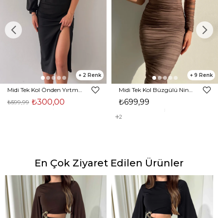
2
9
Midi Tek Kol Önden Yırtmaçlı Akira Kadın Siyah Elbise 22K000228
Midi Tek Kol Büzgülü Ninfe Kadın Vizon Tül Elbise 22K000524
₺300,00
₺699,99
₺599,99
2
En Çok Ziyaret Edilen Ürünler