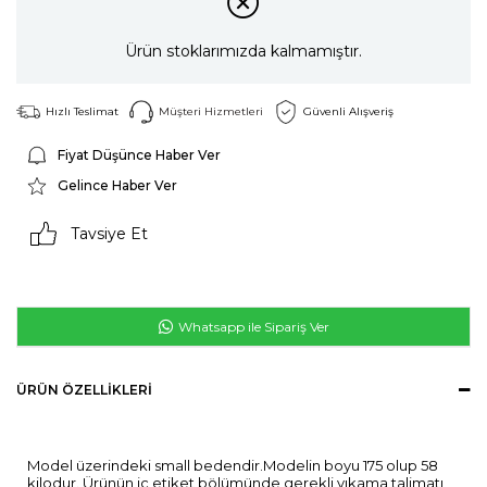
Ürün stoklarımızda kalmamıştır.
Hızlı Teslimat
Müşteri Hizmetleri
Güvenli Alışveriş
Fiyat Düşünce Haber Ver
Gelince Haber Ver
Tavsiye Et
Whatsapp ile Sipariş Ver
ÜRÜN ÖZELLIKLERI
Model üzerindeki small bedendir.Modelin boyu 175 olup 58
kilodur. Ürünün iç etiket bölümünde gerekli yıkama talimatı