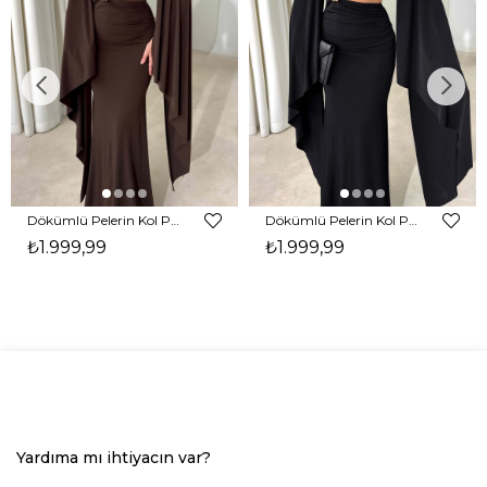
Dökümlü Pelerin Kol Pencere Detaylı Maxi Kahverengi Arlev Kadın Elbise 26Y511
Dökümlü Pelerin Kol Pencere Detaylı Maxi Siyah Arlev Kadın Elbise 26Y511
₺1.999,99
₺1.999,99
Yardıma mı ihtiyacın var?