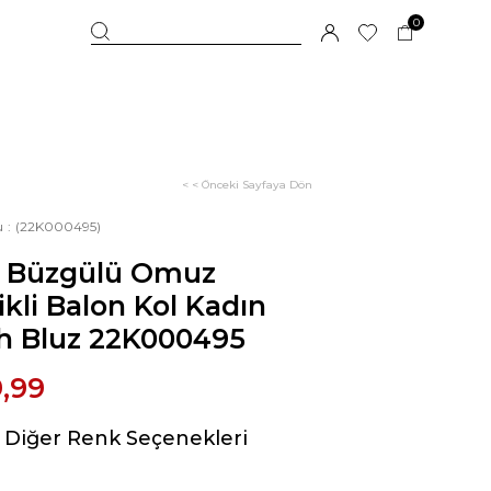
0
< < Önceki Sayfaya Dön
u
(22K000495)
 Büzgülü Omuz
ikli Balon Kol Kadın
ah Bluz 22K000495
,99
Diğer Renk Seçenekleri