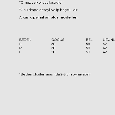
*Omuz ve kol ucu lastiklidir.
*Önü drape detaylı ve ip bağcıklıdır.
Arkası gipeli
şifon bluz modelleri.
BEDEN
GÖĞÜS
BEL
UZUNL
S
58
58
42
M
58
58
42
L
58
58
42
*Beden ölçüleri arasında 2-3 cm oynayabilir.