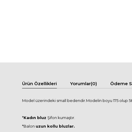
Ürün Özellikleri
Yorumlar
(0)
Ödeme Se
Model üzerindeki small bedendir.Modelin boyu 175 olup 58 
*
Kadın bluz
Şifon kumaştır.
*Balon
uzun kollu bluzlar.