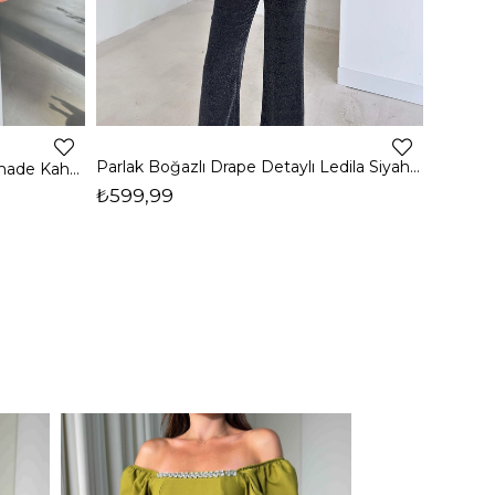
4
Parlak Boğazlı Drape Detaylı Ledila Siyah Kadın Bluz 26K150
Boğazlı Yanı Drape Detaylı Belmade Kahve Kadın Bluz 26K113
₺599,99
₺399,