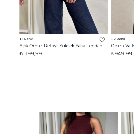
1
2
Açık Omuz Detaylı Yüksek Yaka Lendan Kahve Kadın bluz 26K026
₺1.199,99
₺949,99