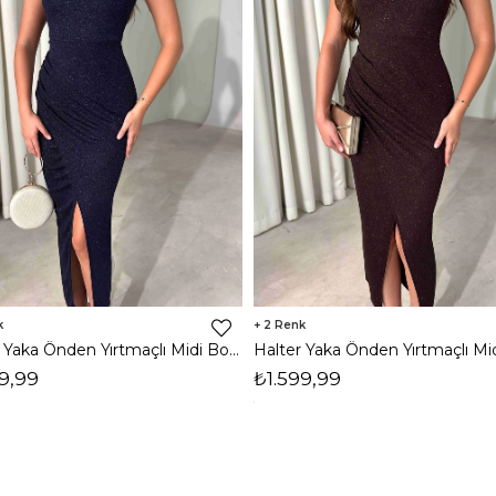
2
Halter Yaka Önden Yırtmaçlı Midi Boy Lacivert Hasre Kadın Elbise 26Y502
9,99
₺1.599,99