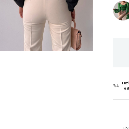
Tüken
Hızl
Tes
Fiy