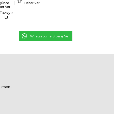
şünce
Haber Ver
ber Ver
Tavsiye
Et
Whatsapp ile Sipariş Ver
ktadır .