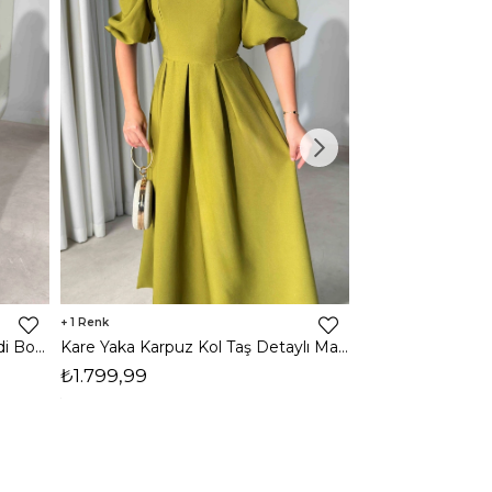
1
1
Halter Yaka Önden Yırtmaçlı Midi Boy Kahverengi Hasre Kadın Elbise 26Y502
Kare Yaka Karpuz Kol Taş Detaylı Maxi Yağ Yeşili Civo Kadın Elbise 206Y501
₺1.799,99
₺1.799,99