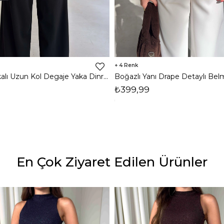
4
Omzu Vatkalı Uzun Kol Degaje Yaka Dinre Kadın Siyah Bluz 26K101
₺399,99
En Çok Ziyaret Edilen Ürünler