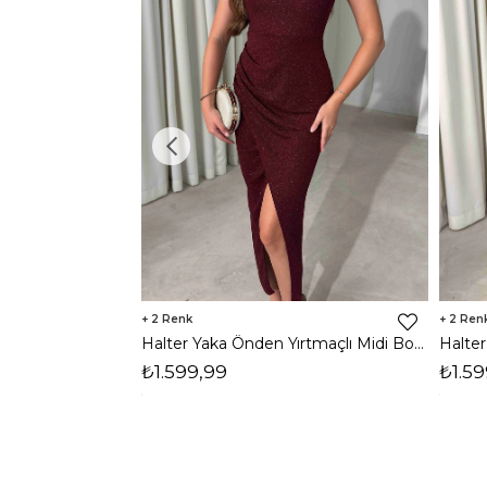
2
2
Halter Yaka Önden Yırtmaçlı Midi Boy Bordo Hasre Kadın Elbise 26Y502
₺1.599,99
₺1.59