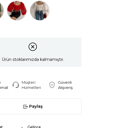
di
Tükendi
Tükendi
Ürün stoklarımızda kalmamıştır.
ı
Müşteri
Güvenli
limat
Hizmetleri
Alışveriş
Paylaş
at
Gelince