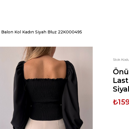
 Balon Kol Kadın Siyah Bluz 22K000495
Stok Kod
Önü
Last
Siy
₺159