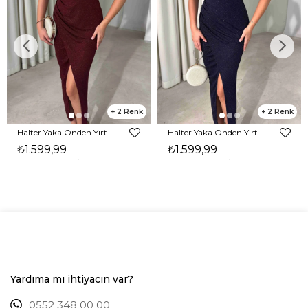
2
2
Halter Yaka Önden Yırtmaçlı Midi Boy Bordo Hasre Kadın Elbise 26Y502
Halter Yaka Önden Yırtmaçlı Midi Boy Lacivert Hasre Kadın Elbise 26Y502
₺1.599,99
₺1.599,99
Yardıma mı ihtiyacın var?
0552 348 00 00