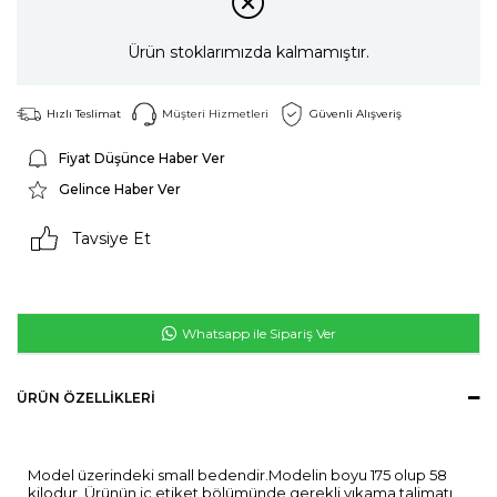
Ürün stoklarımızda kalmamıştır.
Hızlı Teslimat
Müşteri Hizmetleri
Güvenli Alışveriş
Fiyat Düşünce Haber Ver
Gelince Haber Ver
Tavsiye Et
Whatsapp ile Sipariş Ver
ÜRÜN ÖZELLIKLERI
Model üzerindeki small bedendir.Modelin boyu 175 olup 58
kilodur. Ürünün iç etiket bölümünde gerekli yıkama talimatı