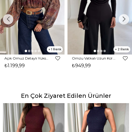
1
2
Açık Omuz Detaylı Yüksek Yaka Lendan Kahve Kadın bluz 26K026
Omzu Vatkalı Uzun Kol Degaje Yaka Dinre Kadın Siyah Bluz 26K101
₺1.199,99
₺949,99
En Çok Ziyaret Edilen Ürünler