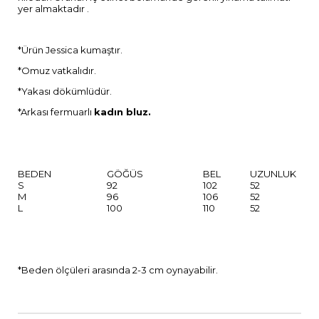
yer almaktadır .
*Ürün Jessica kumaştır.
*Omuz vatkalıdır.
*Yakası dökümlüdür.
*Arkası fermuarlı
kadın bluz.
BEDEN
GÖĞÜS
BEL
UZUNLUK
S
92
102
52
M
96
106
52
L
100
110
52
*Beden ölçüleri arasında 2-3 cm oynayabilir.