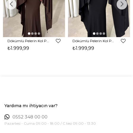
Dökümlü Pelerin Kol Pencere Detaylı Maxi Kahverengi Arlev Kadın Elbise 26Y511
Dökümlü Pelerin Kol Pencere Detaylı Maxi Siyah Arlev Kadın Elbise 26Y511
₺1.999,99
₺1.999,99
Yardıma mı ihtiyacın var?
0552 348 00 00
Pazartesi - Cuma 09:00 - 18:00 / C.tesi 09:00 - 13:30