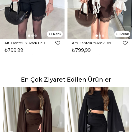
1
1
Altı Dantelli Yüksek Bel Lonmeno Siyah Kadın Şort 26Y037
Altı Dantelli Yüksek Bel Lonmeno Kahve Kadın Şort 26Y037
₺799,99
₺799,99
En Çok Ziyaret Edilen Ürünler