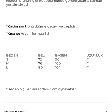
kilodur. Ürünün iç etiket bölümünde gerekli yıkama talimatı
yer almaktadır .
*
Kadın şort
önü düğme detaylı ve ceplidir.
*
Kısa şort
yanı fermuarlıdır.
BEDEN
BEL
BASEN
UZUNLUK
S
72
96
41
M
76
100
41
L
80
104
41
*Beden ölçüleri arasında 2-3 cm oynayabilir.