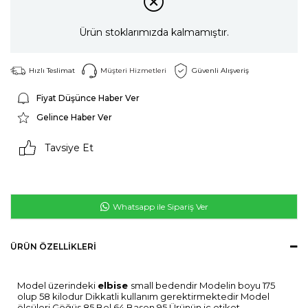
Ürün stoklarımızda kalmamıştır.
Hızlı Teslimat
Müşteri Hizmetleri
Güvenli Alışveriş
Fiyat Düşünce Haber Ver
Gelince Haber Ver
Tavsiye Et
Whatsapp ile Sipariş Ver
ÜRÜN ÖZELLIKLERI
Model üzerindeki
elbise
small bedendir Modelin boyu 175
olup 58 kilodur Dikkatli kullanım gerektirmektedir Model
ölçüleri Göğüs 85 Bel 64 Basen 95 Ürünün iç etiket