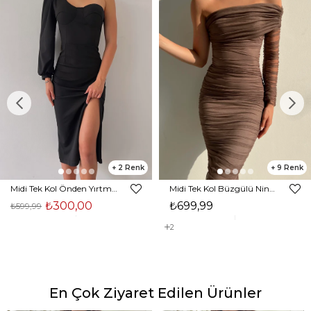
2
9
Midi Tek Kol Önden Yırtmaçlı Akira Kadın Siyah Elbise 22K000228
Midi Tek Kol Büzgülü Ninfe Kadın Vizon Tül Elbise 22K000524
₺300,00
₺699,99
₺599,99
2
En Çok Ziyaret Edilen Ürünler