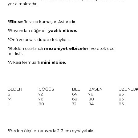
yer almaktadır .
*
Elbise
Jessica kumaştır. Astarlıdır.
*Boyundan düğmeli
yazlık elbise.
*Önü ve arkası drape detaylıdır.
*Belden oturtmalı
mezuniyet elbiseleri
ve etek ucu
fırfırlıdır.
*Arkası fermuarlı
mini elbise.
BEDEN
GÖĞÜS
BEL
BASEN
UZUNLU
S
72
64
76
85
M
76
68
80
85
L
80
72
84
85
*Beden ölçüleri arasında 2-3 cm oynayabilir.