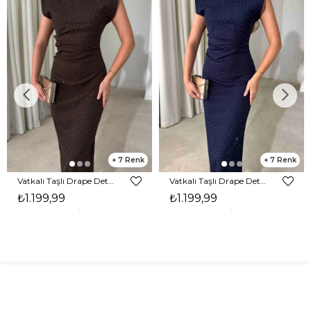
7
7
Vatkalı Taşlı Drape Detaylı Midi Boy Kahverengi Jesep Kadın Elbise 26Y282
Vatkalı Taşlı Drape Detaylı Midi Boy Lacivert Jesep Kadın Elbise 26Y282
₺1.199,99
₺1.199,99