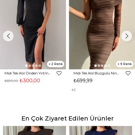
2
9
Midi Tek Kol Önden Yırtmaçlı Akira Kadın Siyah Elbise 22K000228
Midi Tek Kol Büzgülü Ninfe Kadın Vizon Tül Elbise 22K000524
₺300,00
₺699,99
₺599,99
2
En Çok Ziyaret Edilen Ürünler