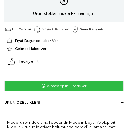
Ürün stoklarımızda kalmamıştır.
Hızlı Teslimat
Müşteri Hizmetleri
Güvenli Alışveriş
Fiyat Düşünce Haber Ver
Gelince Haber Ver
Tavsiye Et
Whatsapp ile Sipariş Ver
ÜRÜN ÖZELLIKLERI
Model üzerindeki small bedendir.Modelin boyu 175 olup 58
kilodur. Ürünün iç etiket bölümünde gerekli yıkama talimatı