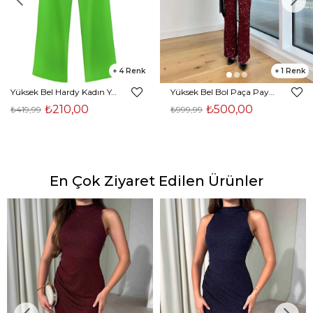
4
1
Yüksek Bel Hardy Kadın Yeşil Palazzo Pantolon 23K000407
Yüksek Bel Bol Paça Payetli Kenlar Bordo Kadın Pantolon 25K348
₺210,00
₺500,00
₺419,99
₺999,99
En Çok Ziyaret Edilen Ürünler