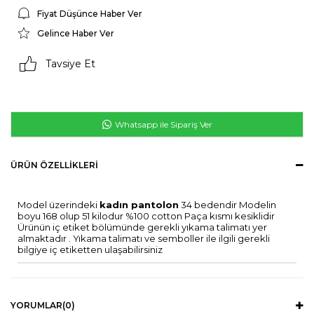
Fiyat Düşünce Haber Ver
Gelince Haber Ver
Tavsiye Et
Whatsapp ile Sipariş Ver
ÜRÜN ÖZELLIKLERI
Model üzerindeki
kadın pantolon
34 bedendir Modelin
boyu 168 olup 51 kilodur %100 cotton Paça kısmı kesiklidir
Ürünün iç etiket bölümünde gerekli yıkama talimatı yer
almaktadır . Yıkama talimatı ve semboller ile ilgili gerekli
bilgiye iç etiketten ulaşabilirsiniz
YORUMLAR
(0)