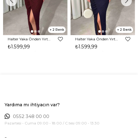
2
2
Halter Yaka Önden Yırtmaçlı Midi Boy Bordo Hasre Kadın Elbise 26Y502
Halter Yaka Önden Yırtmaçlı Midi Boy Lacivert Hasre Kadın Elbise 26Y502
₺1.599,99
₺1.599,99
Yardıma mı ihtiyacın var?
0552 348 00 00
Pazartesi - Cuma 09:00 - 18:00 / C.tesi 09:00 - 13:30