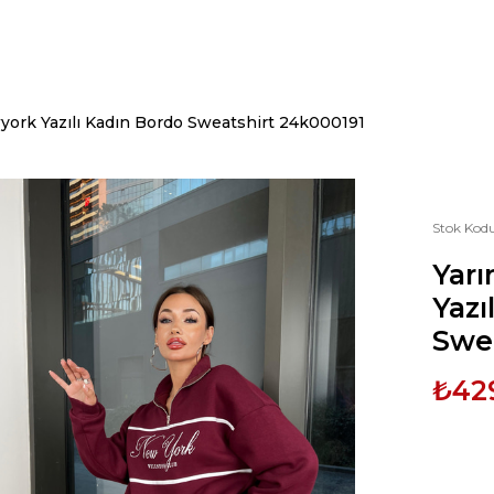
york Yazılı Kadın Bordo Sweatshirt 24k000191
Stok Kod
Yar
Yazı
Swea
₺42