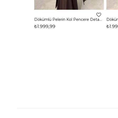
Dökümlü Pelerin Kol Pencere Detaylı Maxi Kahverengi Arlev Kadın Elbise 26Y511
₺1.999,99
₺1.99