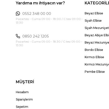
Yardıma mı ihtiyacın var?
KATEGORİL
0552 348 00 00
Beyaz Elbise
Pazartesi - Cuma 09:00 - 18:00 / C.tesi 09:00 -
Siyah Elbise
13:30
Siyah Mezuniyet 
Beyaz Abiye Elb
0850 242 1205
Pazartesi - Cuma 09:00 - 18:30 / C.tesi 09:00 -
Beyaz Mezuniyet
13:30
Bordo Elbise
Kırmızı Elbise
Kırmızı Mezuniye
Pembe Elbise
MÜŞTERİ
Hesabım
Siparişlerim
Sepetim