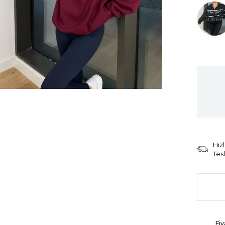
Tüken
Hızl
Tes
Fiy