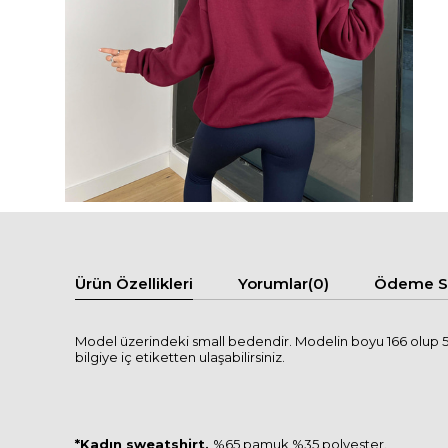
Ürün Özellikleri
Yorumlar
(0)
Ödeme Se
Model üzerindeki small bedendir. Modelin boyu 166 olup 50 
bilgiye iç etiketten ulaşabilirsiniz.
*Kadın sweatshirt,
%65 pamuk %35 polyester.