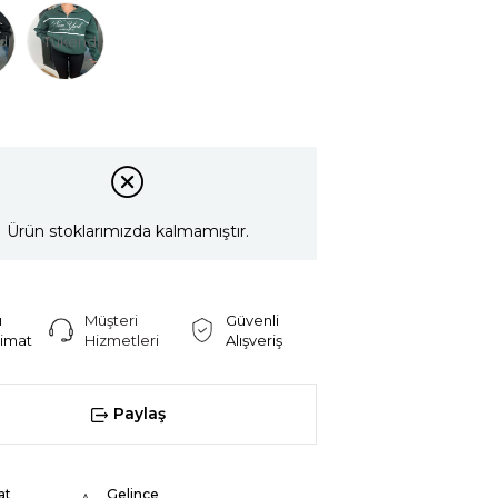
di
Tükendi
Ürün stoklarımızda kalmamıştır.
ı
Müşteri
Güvenli
limat
Hizmetleri
Alışveriş
Paylaş
at
Gelince