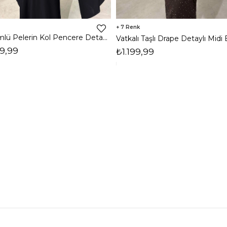
7
Dökümlü Pelerin Kol Pencere Detaylı Maxi Siyah Arlev Kadın Elbise 26Y511
9,99
₺1.199,99