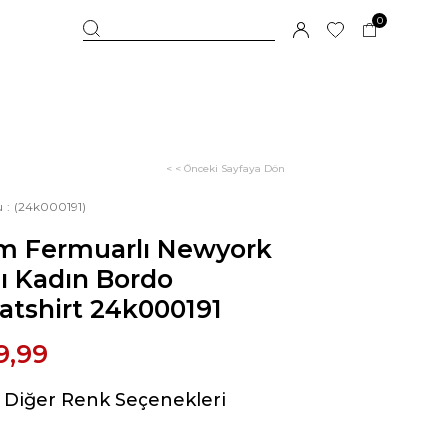
0
< < Önceki Sayfaya Dön
u
(24k000191)
ım Fermuarlı Newyork
lı Kadın Bordo
tshirt 24k000191
9,99
Diğer Renk Seçenekleri