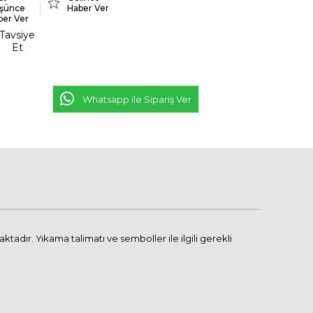
şünce
Haber Ver
ber Ver
Tavsiye
Et
Whatsapp ile Sipariş Ver
adır. Yıkama talimatı ve semboller ile ilgili gerekli