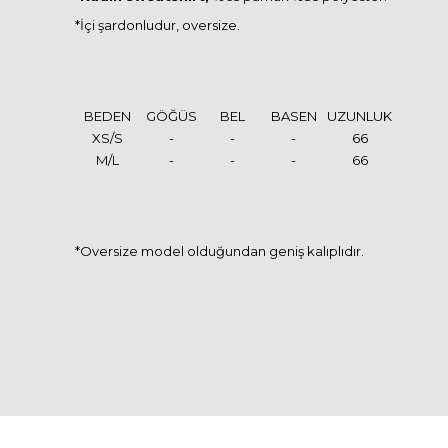
*İçi şardonludur, oversize.
BEDEN
GÖĞÜS
BEL
BASEN
UZUNLUK
XS/S
-
-
-
66
M/L
-
-
-
66
*Oversize model olduğundan geniş kalıplıdır.