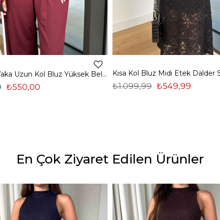
Madonna Yaka Uzun Kol Bluz Yüksek Bel Bol Paça Pantolon Börd Bordo Kadın Takım 25Y140
₺1.099,99
₺549,99
9
₺550,00
En Çok Ziyaret Edilen Ürünler