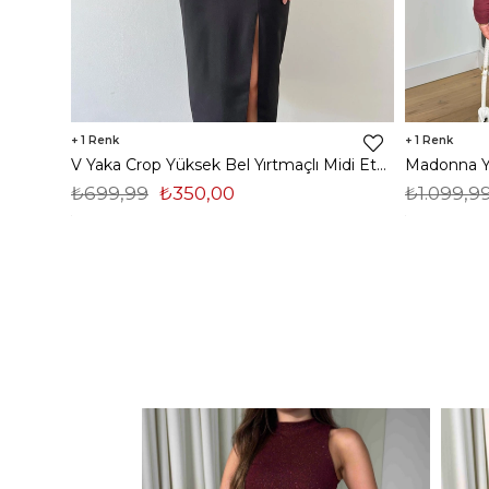
1
1
V Yaka Crop Yüksek Bel Yırtmaçlı Midi Etek Duarte Kadın Siyah İkili Takım 23Y000561
₺699,99
₺350,00
₺1.099,9