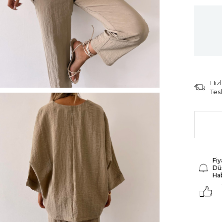
Hızl
Tes
Fiy
Dü
Ha