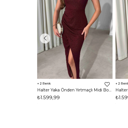
2
2
Halter Yaka Önden Yırtmaçlı Midi Boy Bordo Hasre Kadın Elbise 26Y502
₺1.599,99
₺1.59