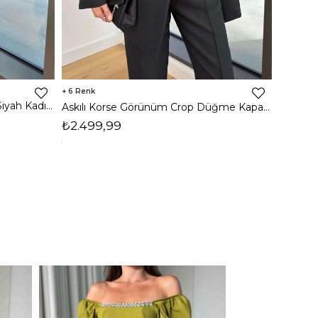
6
6
Kısa Kol Bluz Midi Etek Dalder Siyah Kadın Dantel Takım 25Y425
Askılı Korse Görünüm Crop Düğme Kapamalı Blazer Ceket Yüksek Bel Pantolon Adelisa Siyah Kadın Üçlü Takım 25Y493
₺2.499,99
₺2.49