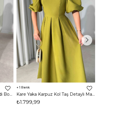
1
1
Halter Yaka Önden Yırtmaçlı Midi Boy Kahverengi Hasre Kadın Elbise 26Y502
Kare Yaka Karpuz Kol Taş Detaylı Maxi Yağ Yeşili Civo Kadın Elbise 206Y501
₺1.799,99
₺1.799,99