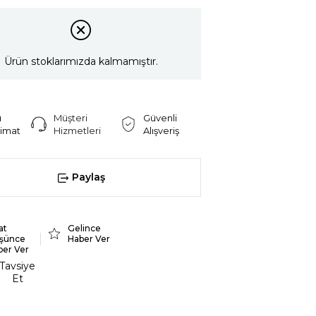
Ürün stoklarımızda kalmamıştır.
ı
Müşteri
Güvenli
limat
Hizmetleri
Alışveriş
Paylaş
at
Gelince
şünce
Haber Ver
ber Ver
Tavsiye
Et