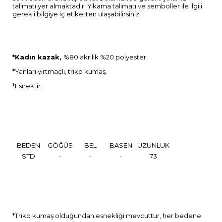
talimatı yer almaktadır. Yıkama talimatı ve semboller ile ilgili
gerekli bilgiye iç etiketten ulaşabilirsiniz.
*Kadın kazak,
%80 akrilik %20 polyester.
*Yanları yırtmaçlı, triko kumaş.
*Esnektir.
BEDEN
GÖĞÜS
BEL
BASEN
UZUNLUK
STD
-
-
-
73
*Triko kumaş olduğundan esnekliği mevcuttur, her bedene