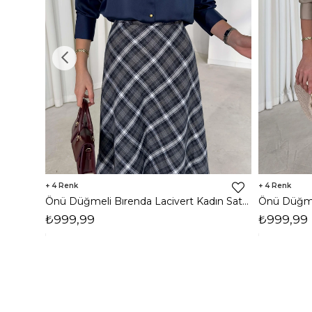
4
4
Önü Düğmeli Bırenda Lacivert Kadın Saten Gömlek 26K382
₺999,99
₺999,99