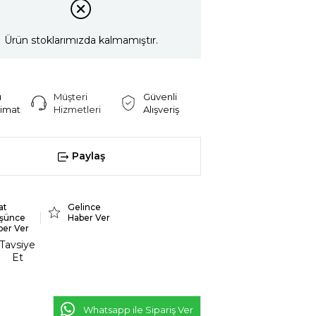
Ürün stoklarımızda kalmamıştır.
ı
Müşteri
Güvenli
limat
Hizmetleri
Alışveriş
Paylaş
at
Gelince
şünce
Haber Ver
ber Ver
Tavsiye
Et
Whatsapp ile Sipariş Ver