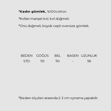
*
Kadın gömlek,
%100cotton.
*Kolları manşet kol, kol düğmeli.
*Önü düğmeli, büyük cepli oversize gömlek.
BEDEN
GÖĞÜS
BEL
BASEN
UZUNLUK
STD
110
110
-
56
*Beden ölçüleri arasında 2-3 cm oynama yapabilir.