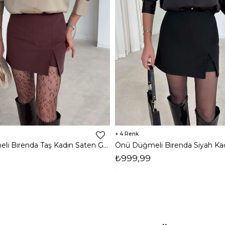
4
Önü Düğmeli Bırenda Taş Kadın Saten Gömlek 26K382
₺999,99