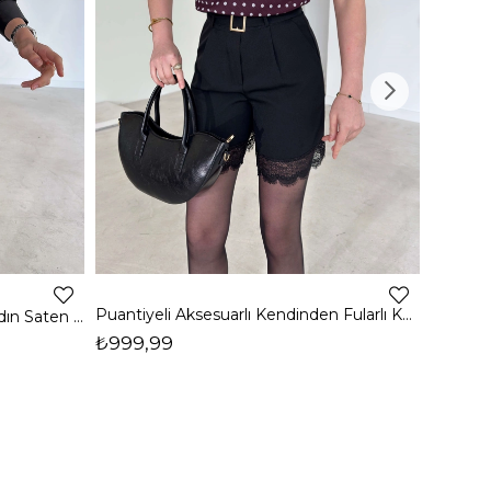
2
Puantiyeli Aksesuarlı Kendinden Fularlı Kevlo Kahve Kadın Bluz 26Y036
Önü Düğmeli Bırenda Siyah Kadın Saten Gömlek 26K382
₺999,99
₺879,