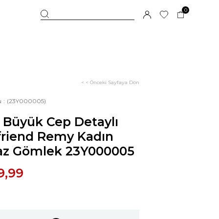
0
< < Önceki Sayfaya Dön
u
(23Y000005)
 Büyük Cep Detaylı
friend Remy Kadın
az Gömlek 23Y000005
9,99