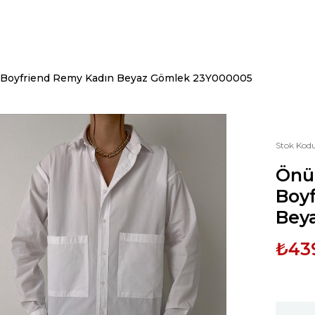
 Boyfriend Remy Kadın Beyaz Gömlek 23Y000005
Stok Kod
Önü
Boy
Bey
₺43