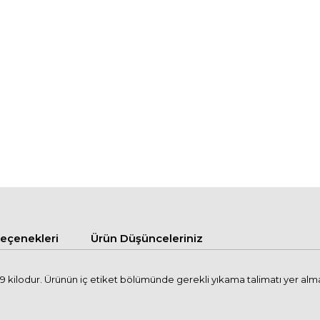
çenekleri
Ürün Düşünceleriniz
kilodur. Ürünün iç etiket bölümünde gerekli yıkama talimatı yer almakta