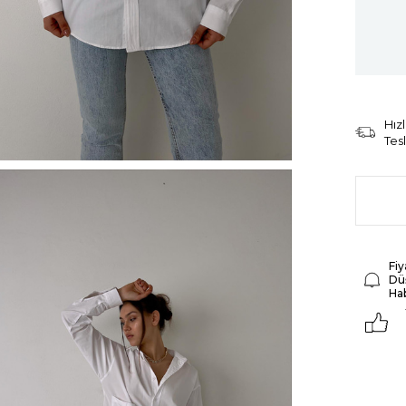
Hızl
Tes
Fiy
Dü
Ha