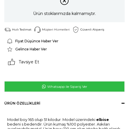
Ürün stoklarımızda kalmamıştır.
Hızlı Teslimat
Müşteri Hizmetleri
Güvenli Alışveriş
Fiyat Düşünce Haber Ver
Gelince Haber Ver
Tavsiye Et
Whatsapp ile Sipariş Ver
ÜRÜN ÖZELLIKLERI
Model boy 165 olup 51 kilodur. Model üzerindeki
elbise
bedeni s bedendir. Ürün kumaş %100 polyester. Askıları
ayarlanabilir metal. Ürün boyu 120 cm olup isteğe bağlı olarak