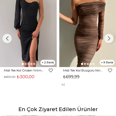
2
9
Midi Tek Kol Önden Yırtmaçlı Akira Kadın Siyah Elbise 22K000228
Midi Tek Kol Büzgülü Ninfe Kadın Vizon Tül Elbise 22K000524
₺300,00
₺699,99
₺599,99
2
En Çok Ziyaret Edilen Ürünler