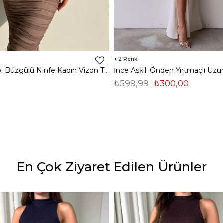
2
Midi Tek Kol Büzgülü Ninfe Kadın Vizon Tül Elbise 22K000524
₺599,99
₺300,00
En Çok Ziyaret Edilen Ürünler