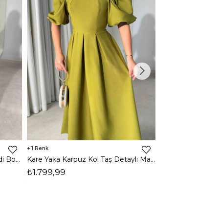
1
1
Halter Yaka Önden Yırtmaçlı Midi Boy Kahverengi Hasre Kadın Elbise 26Y502
Kare Yaka Karpuz Kol Taş Detaylı Maxi Yağ Yeşili Civo Kadın Elbise 206Y501
₺1.799,99
₺1.799,99