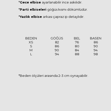
*
Gece elbise
ayarlanabilir ince askılıdır.
*
Parti elbiseleri
göğüs kısmı dökümlüdür.
*
Yazlık elbise
arkası çapraz ip detaylıdır.
BEDEN
GÖĞÜS
BEL
BASEN
XS
82
76
86
S
86
80
90
M
90
84
94
L
94
88
98
*Beden ölçüleri arasında 2-3 cm oynayabilir.