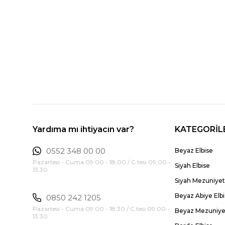
Yardıma mı ihtiyacın var?
KATEGORİL
0552 348 00 00
Beyaz Elbise
Pazartesi - Cuma 09:00 - 18:00 / C.tesi 09:00 -
Siyah Elbise
13:30
Siyah Mezuniyet 
Beyaz Abiye Elb
0850 242 1205
Pazartesi - Cuma 09:00 - 18:30 / C.tesi 09:00 -
Beyaz Mezuniyet
13:30