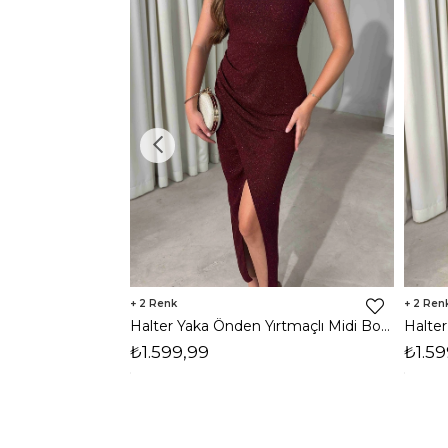
2
2
Halter Yaka Önden Yırtmaçlı Midi Boy Bordo Hasre Kadın Elbise 26Y502
₺1.599,99
₺1.59