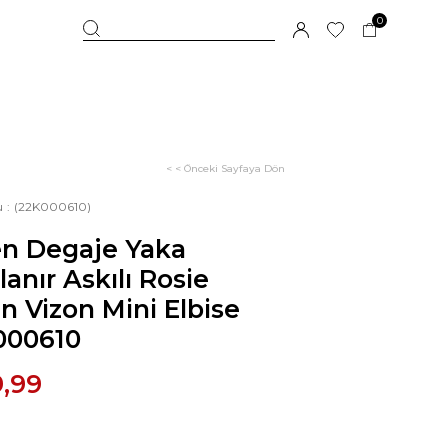
0
< < Önceki Sayfaya Dön
u
(22K000610)
en Degaje Yaka
lanır Askılı Rosie
n Vizon Mini Elbise
000610
9,99