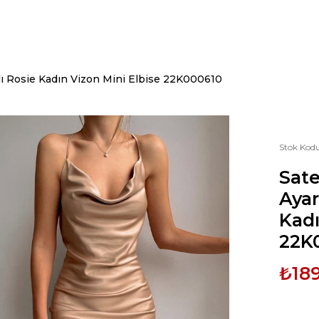
lı Rosie Kadın Vizon Mini Elbise 22K000610
Stok Kod
Sat
Ayar
Kadı
22K
₺18