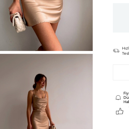
Hızl
Tes
Fiy
Dü
Ha