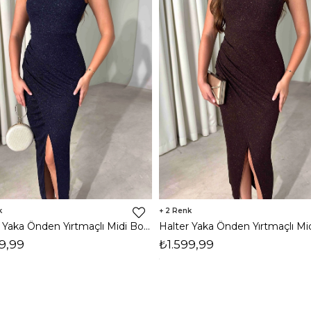
2
Halter Yaka Önden Yırtmaçlı Midi Boy Lacivert Hasre Kadın Elbise 26Y502
9,99
₺1.599,99