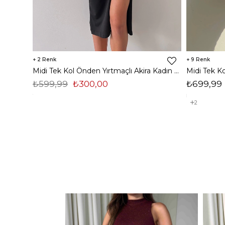
2
9
Midi Tek Kol Önden Yırtmaçlı Akira Kadın Siyah Elbise 22K000228
₺599,99
₺300,00
₺699,99
2