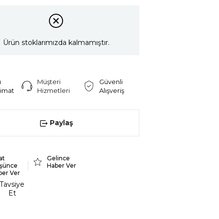
Ürün stoklarımızda kalmamıştır.
ı
Müşteri
Güvenli
limat
Hizmetleri
Alışveriş
Paylaş
at
Gelince
şünce
Haber Ver
ber Ver
Tavsiye
Et