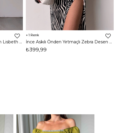
1
8
İnce Askılı Önden Yırtmaçlı Uzun Lisbeth Kadın Beyaz Elbise 22K000581
İnce Askılı Önden Yırtmaçlı Zebra Desen Citlali Kadın Renkli Elbise 22Y000068
₺399,99
₺789,
1