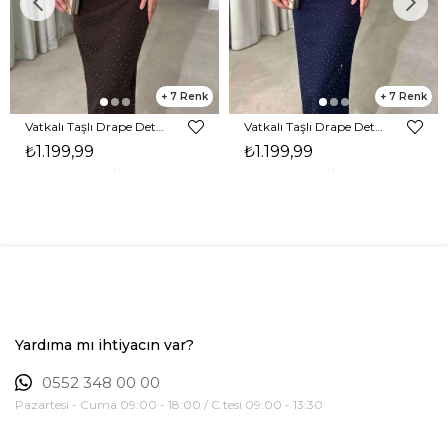
7
7
Vatkalı Taşlı Drape Detaylı Midi Boy Kahverengi Jesep Kadın Elbise 26Y282
Vatkalı Taşlı Drape Detaylı Midi Boy Lacivert Jesep Kadın Elbise 26Y282
₺1.199,99
₺1.199,99
Yardıma mı ihtiyacın var?
0552 348 00 00
Pazartesi - Cuma 09:00 - 18:00 / C.tesi 09:00 - 13:30