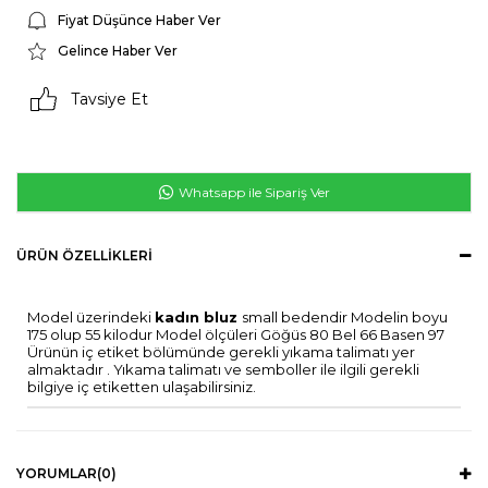
Fiyat Düşünce Haber Ver
Gelince Haber Ver
Tavsiye Et
Whatsapp ile Sipariş Ver
ÜRÜN ÖZELLIKLERI
Model üzerindeki
kadın bluz
small bedendir Modelin boyu
175 olup 55 kilodur Model ölçüleri Göğüs 80 Bel 66 Basen 97
Ürünün iç etiket bölümünde gerekli yıkama talimatı yer
almaktadır . Yıkama talimatı ve semboller ile ilgili gerekli
bilgiye iç etiketten ulaşabilirsiniz.
YORUMLAR
(0)