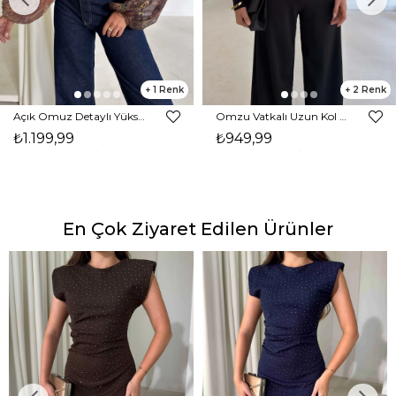
1
2
Açık Omuz Detaylı Yüksek Yaka Lendan Kahve Kadın bluz 26K026
Omzu Vatkalı Uzun Kol Degaje Yaka Dinre Kadın Siyah Bluz 26K101
₺1.199,99
₺949,99
En Çok Ziyaret Edilen Ürünler