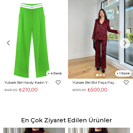
4
1
Yüksek Bel Hardy Kadın Yeşil Palazzo Pantolon 23K000407
Yüksek Bel Bol Paça Payetli Kenlar Bordo Kadın Pantolon 25K348
₺210,00
₺500,00
₺419,99
₺999,99
En Çok Ziyaret Edilen Ürünler