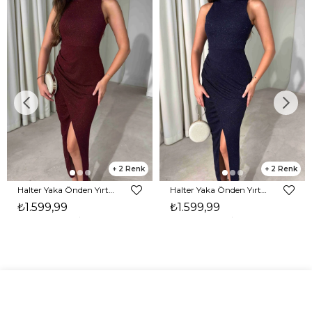
2
2
Halter Yaka Önden Yırtmaçlı Midi Boy Bordo Hasre Kadın Elbise 26Y502
Halter Yaka Önden Yırtmaçlı Midi Boy Lacivert Hasre Kadın Elbise 26Y502
₺1.599,99
₺1.599,99