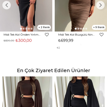
2
9
Midi Tek Kol Önden Yırtmaçlı Akira Kadın Siyah Elbise 22K000228
Midi Tek Kol Büzgülü Ninfe Kadın Vizon Tül Elbise 22K000524
₺300,00
₺699,99
₺599,99
2
En Çok Ziyaret Edilen Ürünler