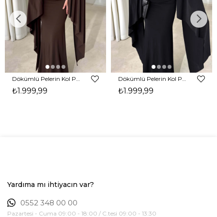
Dökümlü Pelerin Kol Pencere Detaylı Maxi Kahverengi Arlev Kadın Elbise 26Y511
Dökümlü Pelerin Kol Pencere Detaylı Maxi Siyah Arlev Kadın Elbise 26Y511
₺1.999,99
₺1.999,99
Yardıma mı ihtiyacın var?
0552 348 00 00
Pazartesi - Cuma 09:00 - 18:00 / C.tesi 09:00 - 13:30