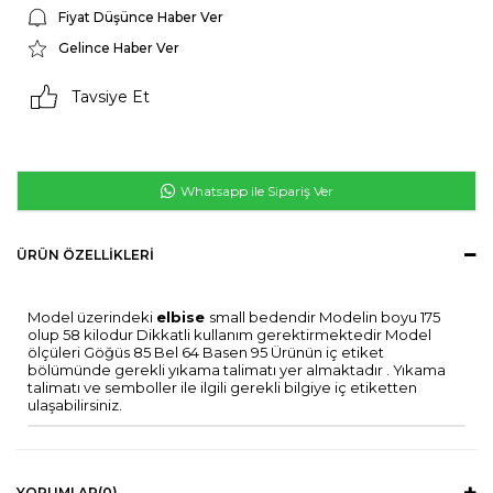
Fiyat Düşünce Haber Ver
Gelince Haber Ver
Tavsiye Et
Whatsapp ile Sipariş Ver
ÜRÜN ÖZELLIKLERI
Model üzerindeki
elbise
small bedendir Modelin boyu 175
olup 58 kilodur Dikkatli kullanım gerektirmektedir Model
ölçüleri Göğüs 85 Bel 64 Basen 95 Ürünün iç etiket
bölümünde gerekli yıkama talimatı yer almaktadır . Yıkama
talimatı ve semboller ile ilgili gerekli bilgiye iç etiketten
ulaşabilirsiniz.
YORUMLAR
(0)