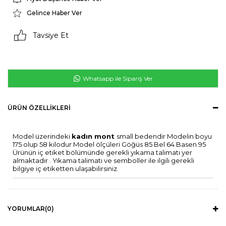
Gelince Haber Ver
Tavsiye Et
Whatsapp ile Sipariş Ver
ÜRÜN ÖZELLIKLERI
Model üzerindeki
kadın mont
small bedendir Modelin boyu
175 olup 58 kilodur Model ölçüleri Göğüs 85 Bel 64 Basen 95
Ürünün iç etiket bölümünde gerekli yıkama talimatı yer
almaktadır . Yıkama talimatı ve semboller ile ilgili gerekli
bilgiye iç etiketten ulaşabilirsiniz.
YORUMLAR
(0)