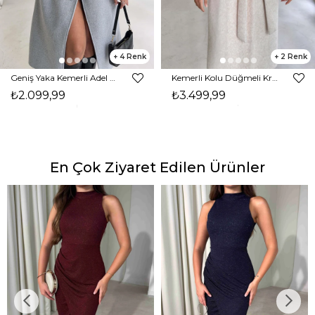
4
2
Geniş Yaka Kemerli Adel Gri Kadın Kaban 26K002
Kemerli Kolu Düğmeli Kruvaze Yaka Tayline Bej Kadın Kaban 26K104
₺2.099,99
₺3.499,99
En Çok Ziyaret Edilen Ürünler