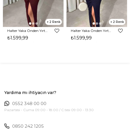
2
2
Halter Yaka Önden Yırtmaçlı Midi Boy Bordo Hasre Kadın Elbise 26Y502
Halter Yaka Önden Yırtmaçlı Midi Boy Lacivert Hasre Kadın Elbise 26Y502
₺1.599,99
₺1.599,99
Yardıma mı ihtiyacın var?
0552 348 00 00
Pazartesi - Cuma 09:00 - 18:00 / C.tesi 09:00 - 13:30
0850 242 1205