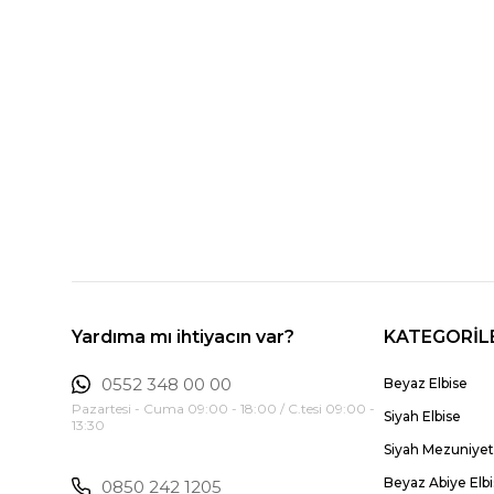
Yardıma mı ihtiyacın var?
KATEGORİL
0552 348 00 00
Beyaz Elbise
Pazartesi - Cuma 09:00 - 18:00 / C.tesi 09:00 -
Siyah Elbise
13:30
Siyah Mezuniyet 
Beyaz Abiye Elb
0850 242 1205