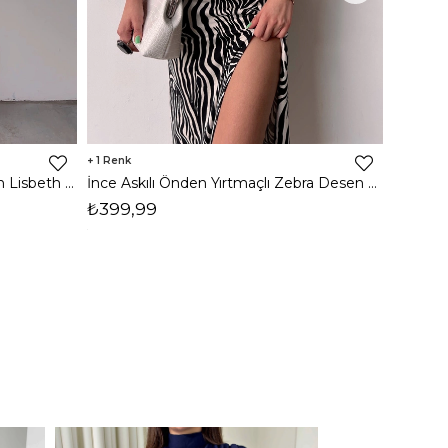
1
8
İnce Askılı Önden Yırtmaçlı Uzun Lisbeth Kadın Beyaz Elbise 22K000581
İnce Askılı Önden Yırtmaçlı Zebra Desen Citlali Kadın Renkli Elbise 22Y000068
₺399,99
₺789,
1