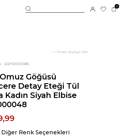
0
< < Önceki Sayfaya Dön
u
(22Y000048)
 Omuz Göğüsü
ere Detay Eteği Tül
a Kadın Siyah Elbise
000048
9,99
Diğer Renk Seçenekleri