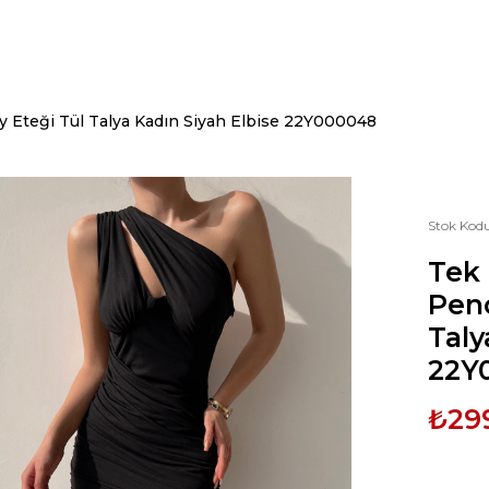
Eteği Tül Talya Kadın Siyah Elbise 22Y000048
Stok Kod
Tek
Penc
Taly
22Y
₺29