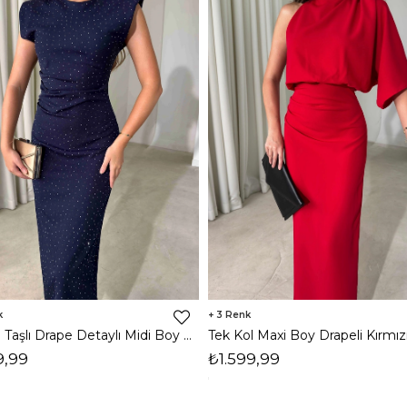
3
Vatkalı Taşlı Drape Detaylı Midi Boy Lacivert Jesep Kadın Elbise 26Y282
9,99
₺1.599,99