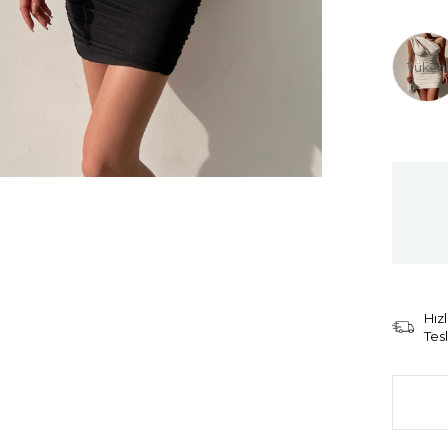
Tüken
Hızl
Tes