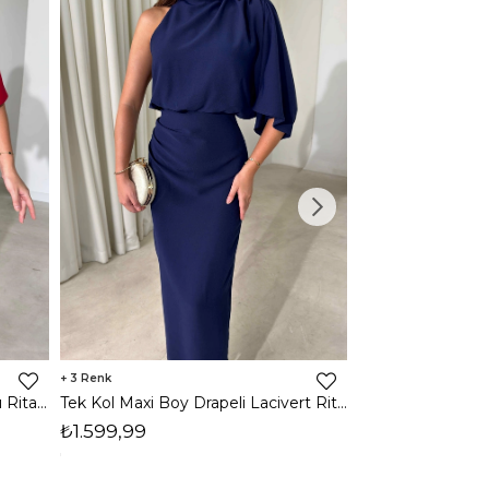
3
2
Tek Kol Maxi Boy Drapeli Kırmızı Rita Kadın Elbise 26Y473
Tek Kol Maxi Boy Drapeli Lacivert Rita Kadın Elbise 26Y473
₺1.599,99
₺1.599,99