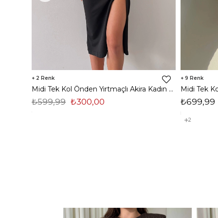
2
9
Midi Tek Kol Önden Yırtmaçlı Akira Kadın Siyah Elbise 22K000228
₺599,99
₺300,00
₺699,99
2