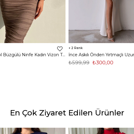
2
Midi Tek Kol Büzgülü Ninfe Kadın Vizon Tül Elbise 22K000524
₺599,99
₺300,00
En Çok Ziyaret Edilen Ürünler