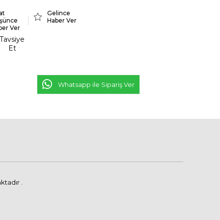
at
Gelince
şünce
Haber Ver
ber Ver
Tavsiye
Et
Whatsapp ile Sipariş Ver
ktadır .