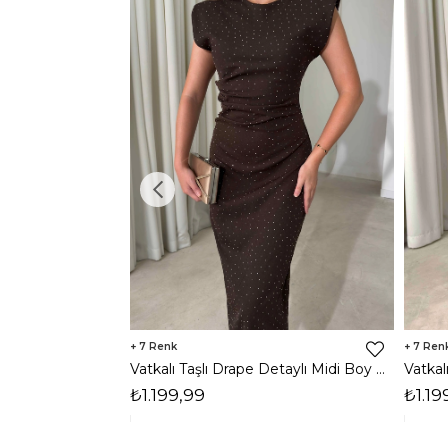
7
7
Vatkalı Taşlı Drape Detaylı Midi Boy Kahverengi Jesep Kadın Elbise 26Y282
₺1.199,99
₺1.19