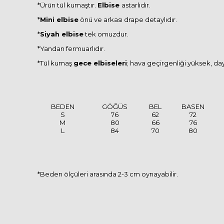
*Ürün tül kumaştır.
Elbise
astarlıdır.
*
Mini elbise
önü ve arkası drape detaylıdır.
*
Siyah elbise
tek omuzdur.
*Yandan fermuarlıdır.
*Tül kumaş
gece elbiseleri
; hava geçirgenliği yüksek, daya
BEDEN
GÖĞÜS
BEL
BASEN
S
76
62
72
M
80
66
76
L
84
70
80
*Beden ölçüleri arasında 2-3 cm oynayabilir.