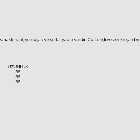
naklı, hafif, yumuşak ve şeffaf yapısı vardır. Gösterişli ve zor kırışan b
UZUNLUK
85
85
85