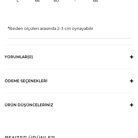
L
64
60
-
64
*Beden ölçüleri arasında 2-3 cm oynayabilir.
YORUMLAR
(0)
ÖDEME SEÇENEKLERI
ÜRÜN DÜŞÜNCELERINIZ