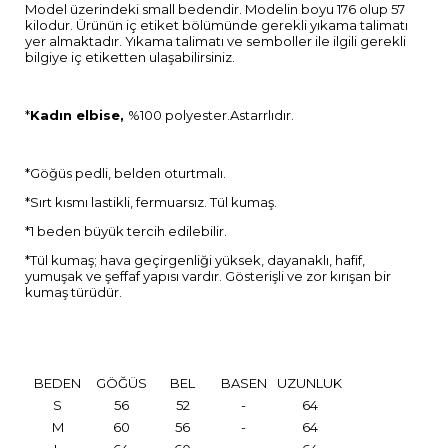
Model üzerindeki small bedendir. Modelin boyu 176 olup 57
kilodur. Ürünün iç etiket bölümünde gerekli yıkama talimatı
yer almaktadır. Yıkama talimatı ve semboller ile ilgili gerekli
bilgiye iç etiketten ulaşabilirsiniz.
*
Kadın elbise,
%100 polyester.Astarrlıdır.
*Göğüs pedli, belden oturtmalı.
*Sırt kısmı lastikli, fermuarsız. Tül kumaş.
*1 beden büyük tercih edilebilir.
*Tül kumaş; hava geçirgenliği yüksek, dayanaklı, hafif,
yumuşak ve şeffaf yapısı vardır. Gösterişli ve zor kırışan bir
kumaş türüdür.
BEDEN
GÖĞÜS
BEL
BASEN
UZUNLUK
S
56
52
-
64
M
60
56
-
64