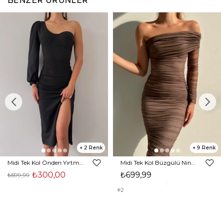
BENZER ÜRÜNLER
2
9
Midi Tek Kol Önden Yırtmaçlı Akira Kadın Siyah Elbise 22K000228
Midi Tek Kol Büzgülü Ninfe Kadın Vizon Tül Elbise 22K000524
₺300,00
₺699,99
₺599,99
2