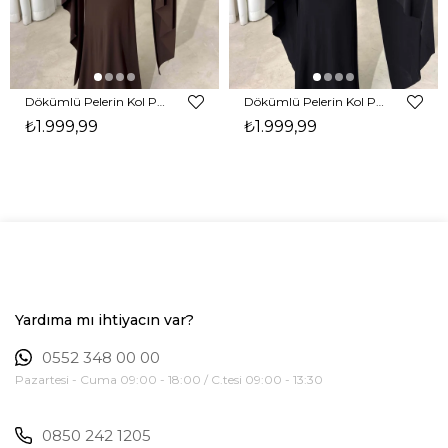
Dökümlü Pelerin Kol Pencere Detaylı Maxi Kahverengi Arlev Kadın Elbise 26Y511
Dökümlü Pelerin Kol Pencere Detaylı Maxi Siyah Arlev Kadın Elbise 26Y511
₺1.999,99
₺1.999,99
Yardıma mı ihtiyacın var?
0552 348 00 00
Pazartesi - Cuma 09:00 - 18:00 / C.tesi 09:00 - 13:30
0850 242 1205