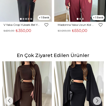
1
1
V Yaka Crop Yüksek Bel Yırtmaçlı Midi Etek Duarte Kadın Siyah İkili Takım 23Y000561
Madonna Yaka Uzun Kol Bluz Yüksek Bel Bol Paça Pantolon Börd Bordo Kadın Takım 25Y140
₺350,00
₺550,00
₺699,99
₺1.099,99
En Çok Ziyaret Edilen Ürünler