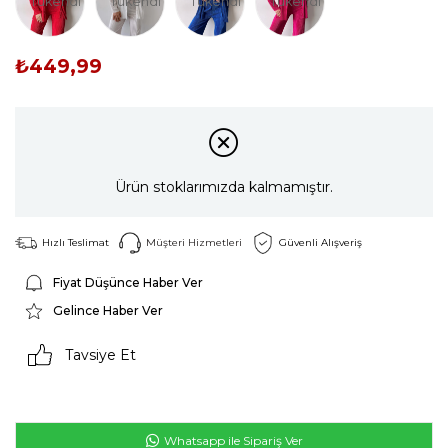
Tükendi
Tükendi
Tükendi
Tükendi
₺449,99
Ürün stoklarımızda kalmamıştır.
Hızlı Teslimat
Müşteri Hizmetleri
Güvenli Alışveriş
Fiyat Düşünce Haber Ver
Gelince Haber Ver
Tavsiye Et
Whatsapp ile Sipariş Ver