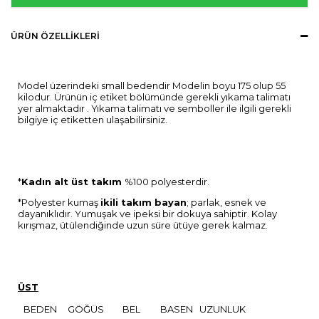
ÜRÜN ÖZELLIKLERI
Model üzerindeki small bedendir Modelin boyu 175 olup 55
kilodur. Ürünün iç etiket bölümünde gerekli yıkama talimatı
yer almaktadır . Yıkama talimatı ve semboller ile ilgili gerekli
bilgiye iç etiketten ulaşabilirsiniz.
*
Kadın alt üst takım
%100 polyesterdir.
*Polyester kumaş
ikili takım bayan
; parlak, esnek ve
dayanıklıdır. Yumuşak ve ipeksi bir dokuya sahiptir. Kolay
kırışmaz, ütülendiğinde uzun süre ütüye gerek kalmaz.
ÜST
BEDEN
GÖĞÜS
BEL
BASEN
UZUNLUK