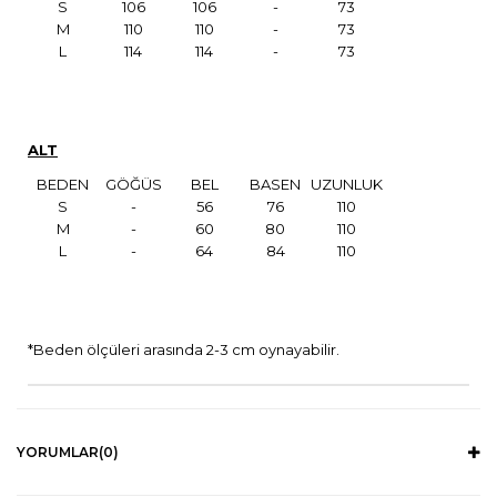
S
106
106
-
73
M
110
110
-
73
L
114
114
-
73
ALT
BEDEN
GÖĞÜS
BEL
BASEN
UZUNLUK
S
-
56
76
110
M
-
60
80
110
L
-
64
84
110
*Beden ölçüleri arasında 2-3 cm oynayabilir.
YORUMLAR
(0)