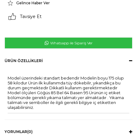
Gelince Haber Ver
Tavsiye Et
Whatsapp ile Sipariş Ver
ÜRÜN ÖZELLIKLERI
Model üzerindeki standart bedendir Modelin boyu 175 olup
58 kilodur Ürün ilk kullanımda tüy dökebilir, yıkandıkça bu
durum geçmektedir Dikkatli kullanım gerektirmektedir
Model ölçüleri Göğüs 85 Bel 64 Basen 95 Ürünün iç etiket
bölümünde gerekli yıkama talimatı yer almaktadır . Yıkama
talimatı ve semboller ile ilgili gerekli bilgiye iç etiketten
ulaşabilirsiniz.
YORUMLAR
(0)