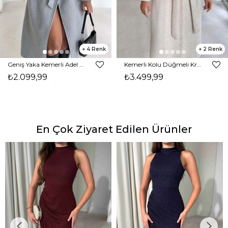
4
2
Geniş Yaka Kemerli Adel Gri Kadın Kaban 26K002
Kemerli Kolu Düğmeli Kruvaze Yaka Tayline Bej Kadın Kaban 26K104
₺2.099,99
₺3.499,99
En Çok Ziyaret Edilen Ürünler