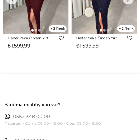
2
2
Halter Yaka Önden Yırtmaçlı Midi Boy Bordo Hasre Kadın Elbise 26Y502
Halter Yaka Önden Yırtmaçlı Midi Boy Lacivert Hasre Kadın Elbise 26Y502
₺1.599,99
₺1.599,99
Yardıma mı ihtiyacın var?
0552 348 00 00
Pazartesi - Cuma 09:00 - 18:00 / C.tesi 09:00 - 13:30