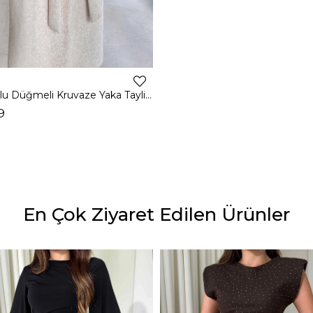
Kemerli Kolu Düğmeli Kruvaze Yaka Tayline Bej Kadın Kaban 26K104
9
En Çok Ziyaret Edilen Ürünler