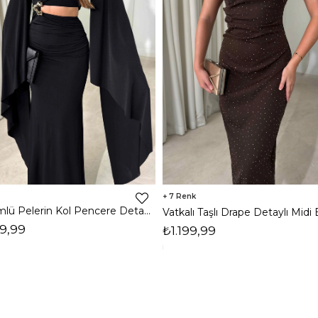
7
Dökümlü Pelerin Kol Pencere Detaylı Maxi Siyah Arlev Kadın Elbise 26Y511
9,99
₺1.199,99