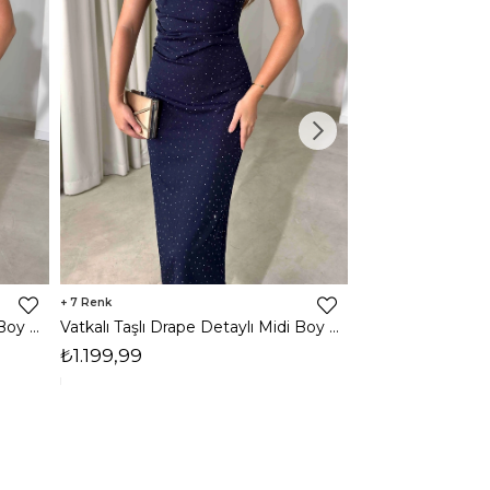
7
3
Vatkalı Taşlı Drape Detaylı Midi Boy Kahverengi Jesep Kadın Elbise 26Y282
Vatkalı Taşlı Drape Detaylı Midi Boy Lacivert Jesep Kadın Elbise 26Y282
₺1.199,99
₺1.599,99