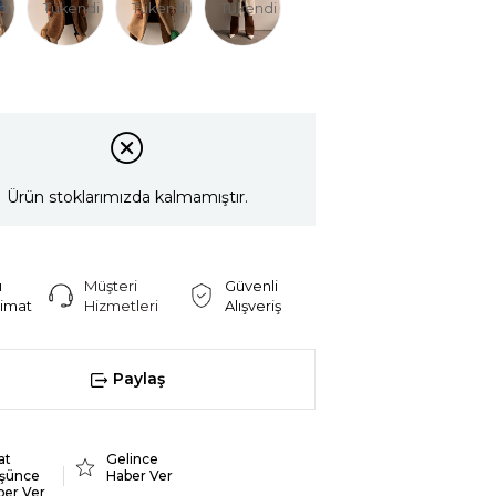
di
Tükendi
Tükendi
Tükendi
Ürün stoklarımızda kalmamıştır.
ı
Müşteri
Güvenli
limat
Hizmetleri
Alışveriş
Paylaş
at
Gelince
şünce
Haber Ver
ber Ver