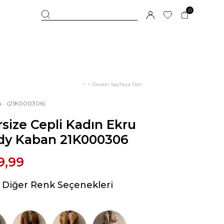
0
< < Önceki Sayfaya Dön
u
(21K000306)
size Cepli Kadın Ekru
dy Kaban 21K000306
9,99
Diğer Renk Seçenekleri