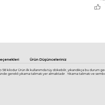
çenekleri
Ürün Düşünceleriniz
 58 kilodur Ürün ilk kullanımda tüy dökebilir, yıkandıkça bu durum 
 gerekli yıkama talimatı yer almaktadır . Yıkama talimatı ve semboller il