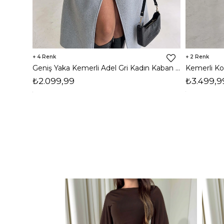
4
2
Geniş Yaka Kemerli Adel Gri Kadın Kaban 26K002
₺2.099,99
₺3.499,9