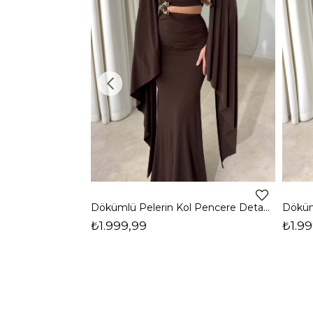
Dökümlü Pelerin Kol Pencere Detaylı Maxi Kahverengi Arlev Kadın Elbise 26Y511
₺1.999,99
₺1.99