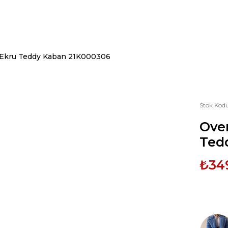
n Ekru Teddy Kaban 21K000306
Stok Kod
Over
Ted
₺34