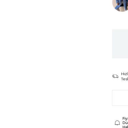
Tüken
Hızl
Tes
Fiy
Dü
Ha