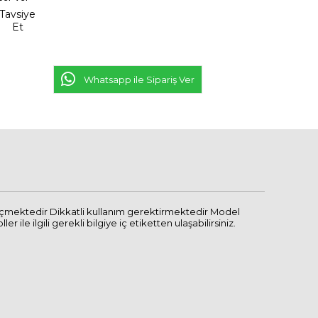
Tavsiye
Et
Whatsapp ile Sipariş Ver
geçmektedir Dikkatli kullanım gerektirmektedir Model
e ilgili gerekli bilgiye iç etiketten ulaşabilirsiniz.