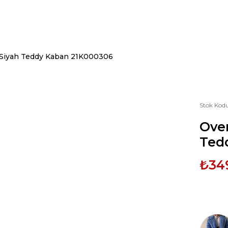
n Siyah Teddy Kaban 21K000306
Stok Kod
Over
Ted
₺34