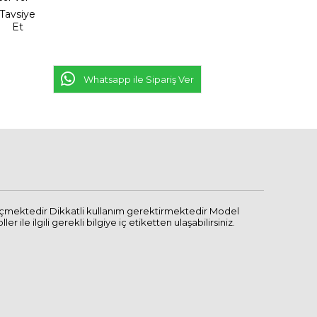
Tavsiye
Et
Whatsapp ile Sipariş Ver
geçmektedir Dikkatli kullanım gerektirmektedir Model
e ilgili gerekli bilgiye iç etiketten ulaşabilirsiniz.