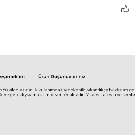
çenekleri
Ürün Düşünceleriniz
 58 kilodur Ürün ilk kullanımda tüy dökebilir, yıkandıkça bu durum 
 gerekli yıkama talimatı yer almaktadır . Yıkama talimatı ve semboller il