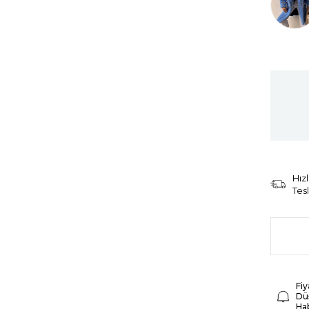
Tüken
Hızl
Tes
Fiy
Dü
Ha