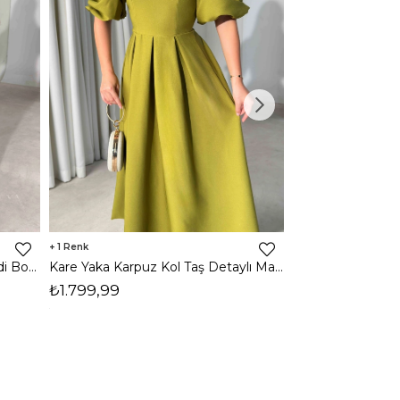
1
1
Halter Yaka Önden Yırtmaçlı Midi Boy Kahverengi Hasre Kadın Elbise 26Y502
Kare Yaka Karpuz Kol Taş Detaylı Maxi Yağ Yeşili Civo Kadın Elbise 206Y501
₺1.799,99
₺1.799,99