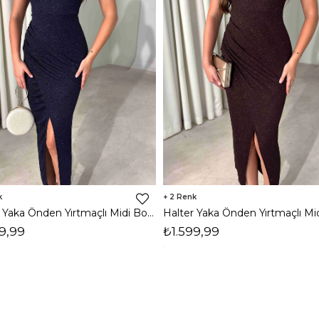
2
Halter Yaka Önden Yırtmaçlı Midi Boy Lacivert Hasre Kadın Elbise 26Y502
9,99
₺1.599,99