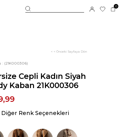
0
< < Önceki Sayfaya Dön
u
(21K000306)
size Cepli Kadın Siyah
dy Kaban 21K000306
9,99
Diğer Renk Seçenekleri