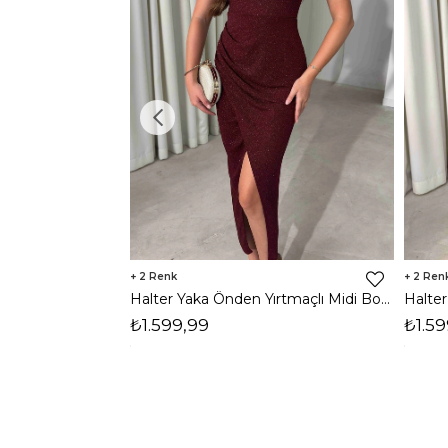
2
2
Halter Yaka Önden Yırtmaçlı Midi Boy Bordo Hasre Kadın Elbise 26Y502
₺1.599,99
₺1.59