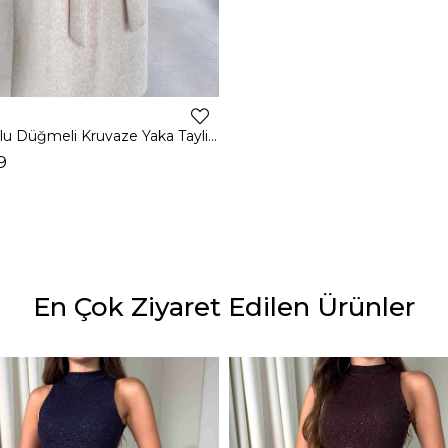
Kemerli Kolu Düğmeli Kruvaze Yaka Tayline Bej Kadın Kaban 26K104
9
En Çok Ziyaret Edilen Ürünler