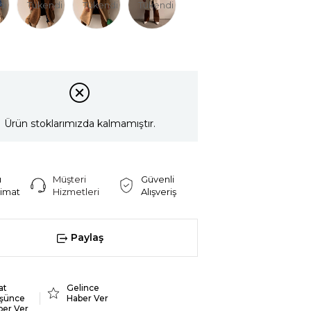
di
Tükendi
Tükendi
Tükendi
Ürün stoklarımızda kalmamıştır.
ı
Müşteri
Güvenli
limat
Hizmetleri
Alışveriş
Paylaş
at
Gelince
şünce
Haber Ver
ber Ver