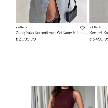
4
2
Geniş Yaka Kemerli Adel Gri Kadın Kaban 26K002
₺2.099,99
₺3.499,9