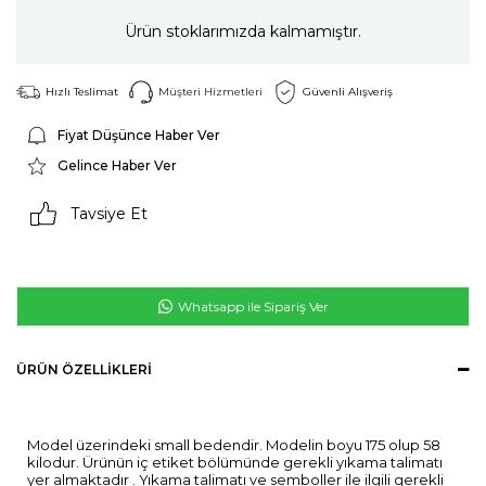
Ürün stoklarımızda kalmamıştır.
Hızlı Teslimat
Müşteri Hizmetleri
Güvenli Alışveriş
Fiyat Düşünce Haber Ver
Gelince Haber Ver
Tavsiye Et
Whatsapp ile Sipariş Ver
ÜRÜN ÖZELLIKLERI
Model üzerindeki small bedendir. Modelin boyu 175 olup 58
kilodur. Ürünün iç etiket bölümünde gerekli yıkama talimatı
yer almaktadır . Yıkama talimatı ve semboller ile ilgili gerekli