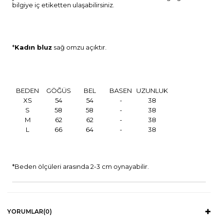
bilgiye iç etiketten ulaşabilirsiniz.
*
Kadın bluz
sağ omzu açıktır.
BEDEN
GÖĞÜS
BEL
BASEN
UZUNLUK
XS
54
54
-
38
S
58
58
-
38
M
62
62
-
38
L
66
64
-
38
*Beden ölçüleri arasında 2-3 cm oynayabilir.
YORUMLAR
(0)