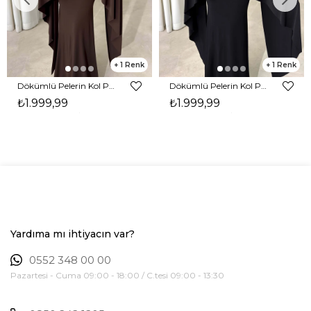
1
1
Dökümlü Pelerin Kol Pencere Detaylı Maxi Kahverengi Arlev Kadın Elbise 26Y511
Dökümlü Pelerin Kol Pencere Detaylı Maxi Siyah Arlev Kadın Elbise 26Y511
₺1.999,99
₺1.999,99
Yardıma mı ihtiyacın var?
0552 348 00 00
Pazartesi - Cuma 09:00 - 18:00 / C.tesi 09:00 - 13:30