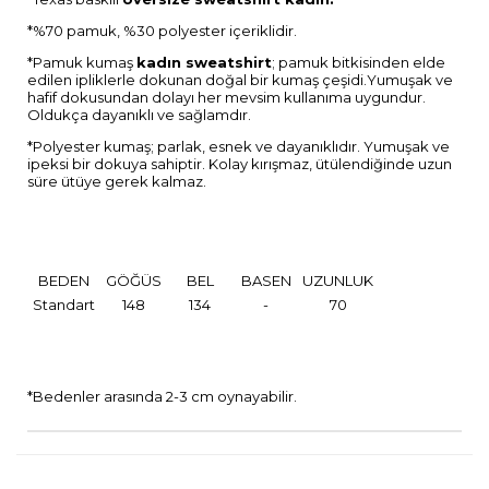
*%70 pamuk, %30 polyester içeriklidir.
*Pamuk kumaş
kadın sweatshirt
; pamuk bitkisinden elde
edilen ipliklerle dokunan doğal bir kumaş çeşidi.Yumuşak ve
hafif dokusundan dolayı her mevsim kullanıma uygundur.
Oldukça dayanıklı ve sağlamdır.
*Polyester kumaş; parlak, esnek ve dayanıklıdır. Yumuşak ve
ipeksi bir dokuya sahiptir. Kolay kırışmaz, ütülendiğinde uzun
süre ütüye gerek kalmaz.
BEDEN
GÖĞÜS
BEL
BASEN
UZUNLUK
Standart
148
134
-
70
*Bedenler arasında 2-3 cm oynayabilir.