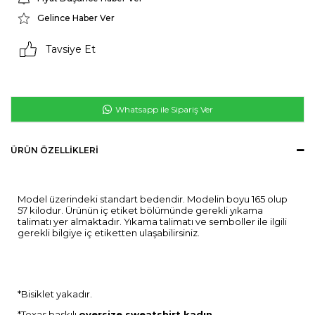
Gelince Haber Ver
Tavsiye Et
Whatsapp ile Sipariş Ver
ÜRÜN ÖZELLIKLERI
Model üzerindeki standart bedendir. Modelin boyu 165 olup
57 kilodur. Ürünün iç etiket bölümünde gerekli yıkama
talimatı yer almaktadır. Yıkama talimatı ve semboller ile ilgili
gerekli bilgiye iç etiketten ulaşabilirsiniz.
*Bisiklet yakadır.
*Texas baskılı
oversize sweatshirt kadın.