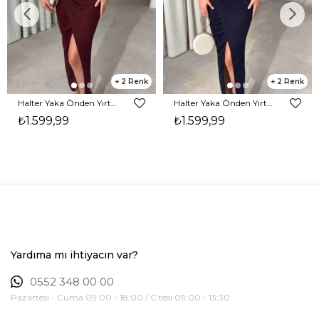
2
2
Halter Yaka Önden Yırtmaçlı Midi Boy Bordo Hasre Kadın Elbise 26Y502
Halter Yaka Önden Yırtmaçlı Midi Boy Lacivert Hasre Kadın Elbise 26Y502
₺1.599,99
₺1.599,99
Yardıma mı ihtiyacın var?
0552 348 00 00
Pazartesi - Cuma 09:00 - 18:00 / C.tesi 09:00 - 13:30