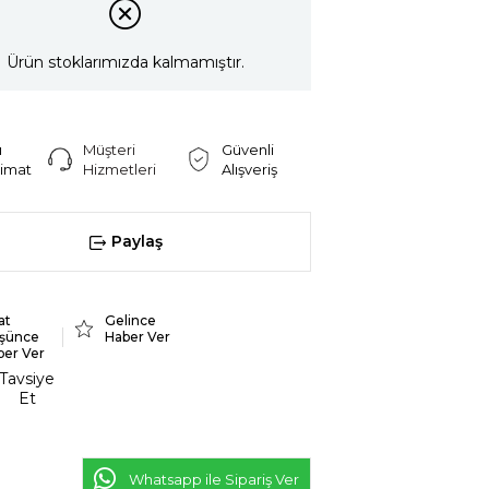
Ürün stoklarımızda kalmamıştır.
ı
Müşteri
Güvenli
limat
Hizmetleri
Alışveriş
Paylaş
at
Gelince
şünce
Haber Ver
ber Ver
Tavsiye
Et
Whatsapp ile Sipariş Ver