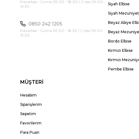
Pazartesi - Cuma 09:00 - 18:00 / C.tesi 09:00 -
Siyah Elbise
13:30
Siyah Mezuniyet 
Beyaz Abiye Elb
0850 242 1205
Pazartesi - Cuma 09:00 - 18:30 / C.tesi 09:00 -
Beyaz Mezuniyet
13:30
Bordo Elbise
Kırmızı Elbise
Kırmızı Mezuniye
Pembe Elbise
MÜŞTERİ
Hesabım
Siparişlerim
Sepetim
Favorilerim
Para Puan