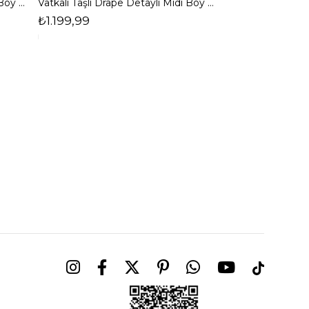
Vatkalı Taşlı Drape Detaylı Midi Boy Kahverengi Jesep Kadın Elbise 26Y282
Vatkalı Taşlı Drape Detaylı Midi Boy Lacivert Jesep Kadın Elbise 26Y282
₺1.199,99
₺1.599,99