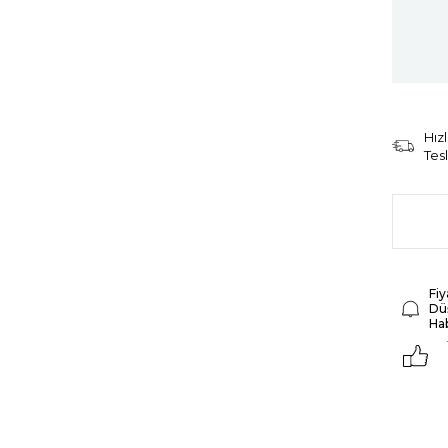
Hızl
Tes
Fiy
Dü
Ha