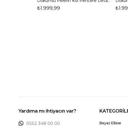
Dökümlü Pelerin Kol Pencere Detaylı Maxi Kahverengi Arlev Kadın Elbise 26Y511
₺1.999,99
₺1.99
Yardıma mı ihtiyacın var?
KATEGORİL
0552 348 00 00
Beyaz Elbise