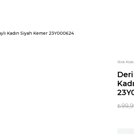
aylı Kadın Siyah Kemer 23Y000624
Stok Kod
Deri
Kad
23Y
₺99,9