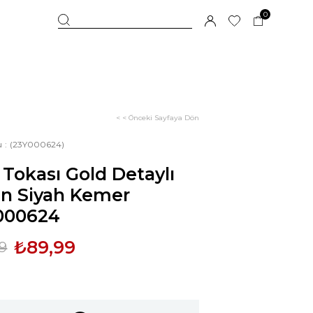
0
< < Önceki Sayfaya Dön
u
(23Y000624)
 Tokası Gold Detaylı
ın Siyah Kemer
000624
₺89,99
9