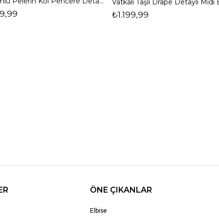
Dökümlü Pelerin Kol Pencere Detaylı Maxi Siyah Arlev Kadın Elbise 26Y511
9,99
₺1.199,99
ER
ÖNE ÇIKANLAR
Elbise