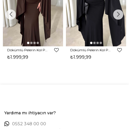
Dökümlü Pelerin Kol Pencere Detaylı Maxi Kahverengi Arlev Kadın Elbise 26Y511
Dökümlü Pelerin Kol Pencere Detaylı Maxi Siyah Arlev Kadın Elbise 26Y511
₺1.999,99
₺1.999,99
Yardıma mı ihtiyacın var?
0552 348 00 00