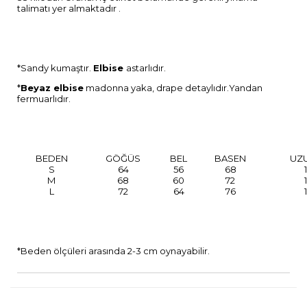
talimatı yer almaktadır .
*Sandy kumaştır.
Elbise
astarlıdır.
*
Beyaz elbise
madonna yaka, drape detaylıdır.Yandan
fermuarlıdır.
BEDEN
GÖĞÜS
BEL
BASEN
UZ
S
64
56
68
M
68
60
72
L
72
64
76
*Beden ölçüleri arasında 2-3 cm oynayabilir.