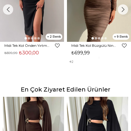
2
9
Midi Tek Kol Önden Yırtmaçlı Akira Kadın Siyah Elbise 22K000228
Midi Tek Kol Büzgülü Ninfe Kadın Vizon Tül Elbise 22K000524
₺300,00
₺699,99
₺599,99
2
En Çok Ziyaret Edilen Ürünler