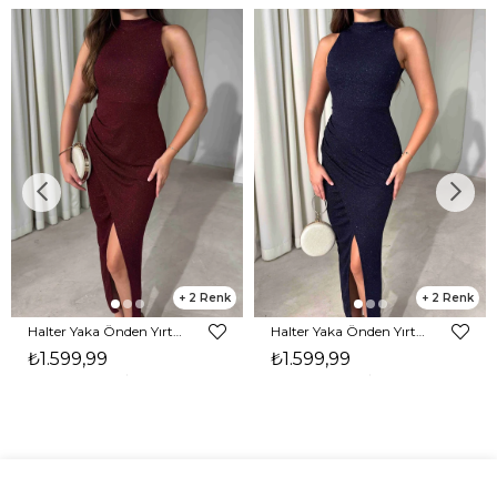
2
2
Halter Yaka Önden Yırtmaçlı Midi Boy Bordo Hasre Kadın Elbise 26Y502
Halter Yaka Önden Yırtmaçlı Midi Boy Lacivert Hasre Kadın Elbise 26Y502
₺1.599,99
₺1.599,99