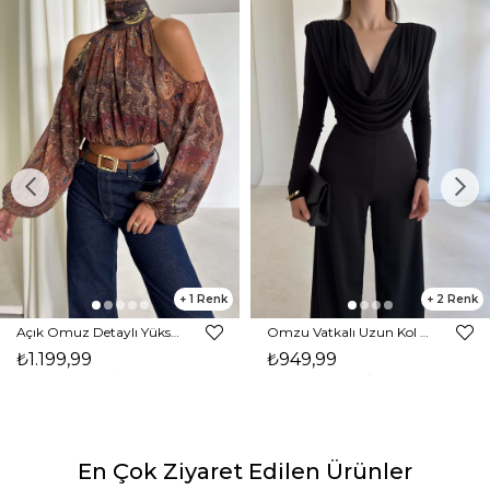
1
2
Açık Omuz Detaylı Yüksek Yaka Lendan Kahve Kadın bluz 26K026
Omzu Vatkalı Uzun Kol Degaje Yaka Dinre Kadın Siyah Bluz 26K101
₺1.199,99
₺949,99
En Çok Ziyaret Edilen Ürünler