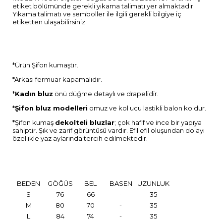
etiket bölümünde gerekli yıkama talimatı yer almaktadır.
Yıkama talimatı ve semboller ile ilgili gerekli bilgiye iç
etiketten ulaşabilirsiniz.
*Ürün Şifon kumaştır.
*Arkası fermuar kapamalıdır.
*
Kadın bluz
önü düğme detaylı ve drapelidir.
*
Şifon bluz modelleri
omuz ve kol ucu lastikli balon koldur.
*Şifon kumaş
dekolteli bluzlar
; çok hafif ve ince bir yapıya
sahiptir. Şık ve zarif görüntüsü vardır. Efil efil oluşundan dolayı
özellikle yaz aylarında tercih edilmektedir.
BEDEN
GÖĞÜS
BEL
BASEN
UZUNLUK
S
76
66
-
35
M
80
70
-
35
L
84
74
-
35