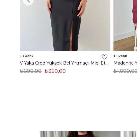
1
1
V Yaka Crop Yüksek Bel Yırtmaçlı Midi Etek Duarte Kadın Siyah İkili Takım 23Y000561
₺699,99
₺350,00
₺1.099,9