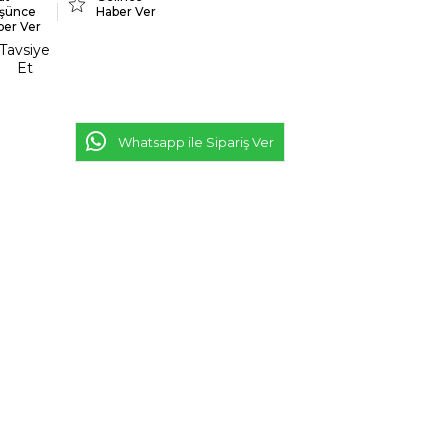
şünce
Haber Ver
ber Ver
Tavsiye
Et
Whatsapp ile Sipariş Ver