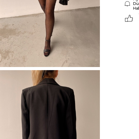
Dü
Ha