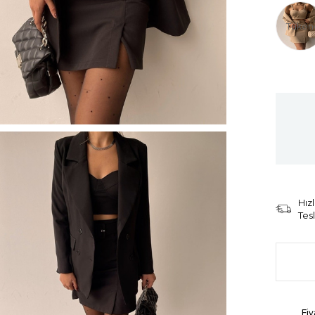
Tüken
Hızl
Tes
Fiy