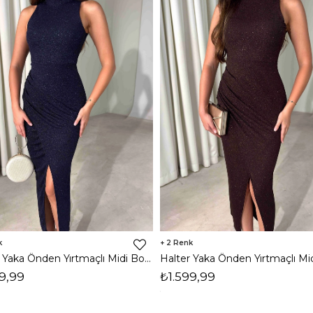
2
Halter Yaka Önden Yırtmaçlı Midi Boy Lacivert Hasre Kadın Elbise 26Y502
9,99
₺1.599,99