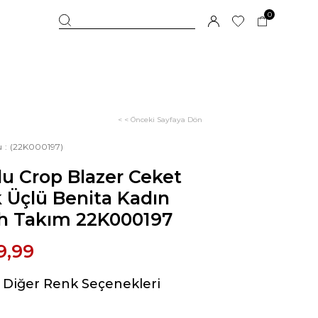
0
< < Önceki Sayfaya Dön
u
(22K000197)
u Crop Blazer Ceket
 Üçlü Benita Kadın
ah Takım 22K000197
9,99
Diğer Renk Seçenekleri