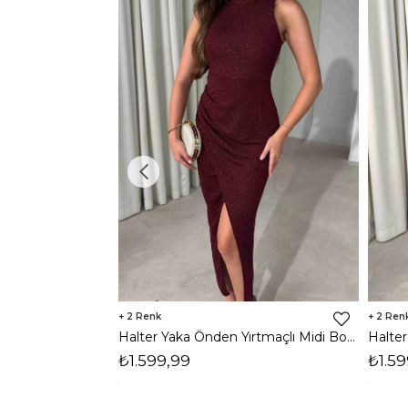
2
2
Halter Yaka Önden Yırtmaçlı Midi Boy Bordo Hasre Kadın Elbise 26Y502
₺1.599,99
₺1.59