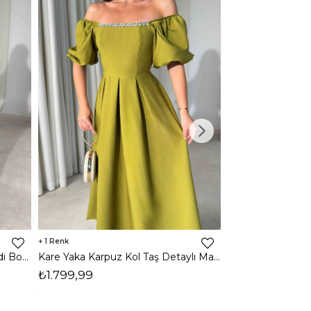
1
1
Halter Yaka Önden Yırtmaçlı Midi Boy Kahverengi Hasre Kadın Elbise 26Y502
Kare Yaka Karpuz Kol Taş Detaylı Maxi Yağ Yeşili Civo Kadın Elbise 206Y501
₺1.799,99
₺1.799,99