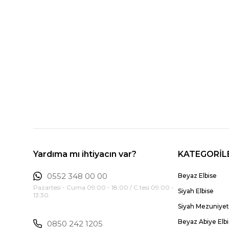
Yardıma mı ihtiyacın var?
KATEGORİL
0552 348 00 00
Beyaz Elbise
Pazartesi - Cuma 09:00 - 18:00 / C.tesi 09:00 -
Siyah Elbise
13:30
Siyah Mezuniyet 
Beyaz Abiye Elb
0850 242 1205