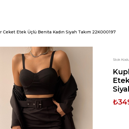
r Ceket Etek Üçlü Benita Kadın Siyah Takım 22K000197
Stok Kod
Kupl
Etek
Siy
₺34