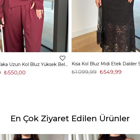
Madonna Yaka Uzun Kol Bluz Yüksek Bel Bol Paça Pantolon Börd Bordo Kadın Takım 25Y140
₺1.099,99
₺549,99
9
₺550,00
En Çok Ziyaret Edilen Ürünler