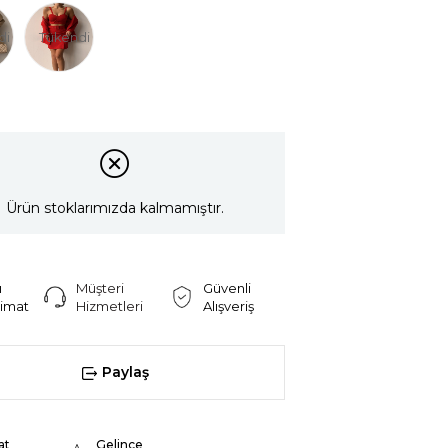
di
Tükendi
Ürün stoklarımızda kalmamıştır.
ı
Müşteri
Güvenli
limat
Hizmetleri
Alışveriş
Paylaş
at
Gelince