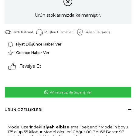
Ürün stoklarımızda kalmamıştır.
Hızlı Teslimat
Müşteri Hizmetleri
Güvenli Alışveriş
Fiyat Düşünce Haber Ver
Gelince Haber Ver
Tavsiye Et
Whatsapp ile Sipariş Ver
ÜRÜN ÖZELLIKLERI
Model üzerindeki
siyah elbise
small bedendir Modelin boyu
175 olup 55 kilodur Model ölçüleri Göğüs 80 Bel 66 Basen 97