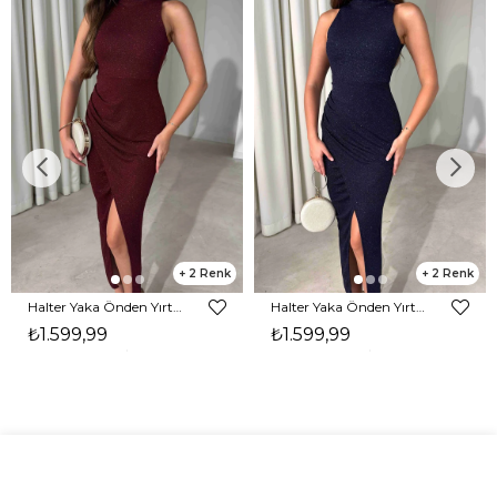
2
2
Halter Yaka Önden Yırtmaçlı Midi Boy Bordo Hasre Kadın Elbise 26Y502
Halter Yaka Önden Yırtmaçlı Midi Boy Lacivert Hasre Kadın Elbise 26Y502
₺1.599,99
₺1.599,99