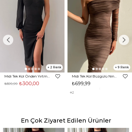
2
9
Midi Tek Kol Önden Yırtmaçlı Akira Kadın Siyah Elbise 22K000228
Midi Tek Kol Büzgülü Ninfe Kadın Vizon Tül Elbise 22K000524
₺300,00
₺699,99
₺599,99
2
En Çok Ziyaret Edilen Ürünler